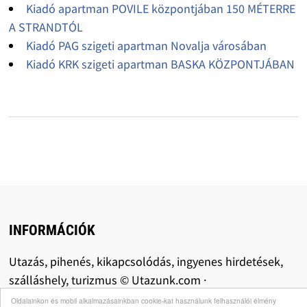
Kiadó apartman POVILE központjában 150 MÉTERRE
A STRANDTÓL
Kiadó PAG szigeti apartman Novalja városában
Kiadó KRK szigeti apartman BASKA KÖZPONTJÁBAN
INFORMÁCIÓK
Utazás, pihenés, kikapcsolódás, ingyenes hirdetések,
szálláshely, turizmus © Utazunk.com ·
Oldalainkon és mobil alkalmazásainkban cookie-kat használunk felhasználói élmény