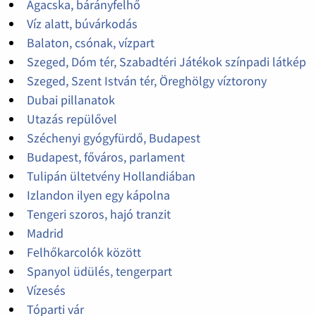
Ágacska, bárányfelhő
Víz alatt, búvárkodás
Balaton, csónak, vízpart
Szeged, Dóm tér, Szabadtéri Játékok színpadi látkép
Szeged, Szent István tér, Öreghölgy víztorony
Dubai pillanatok
Utazás repülővel
Széchenyi gyógyfürdő, Budapest
Budapest, főváros, parlament
Tulipán ültetvény Hollandiában
Izlandon ilyen egy kápolna
Tengeri szoros, hajó tranzit
Madrid
Felhőkarcolók között
Spanyol üdülés, tengerpart
Vízesés
Tóparti vár