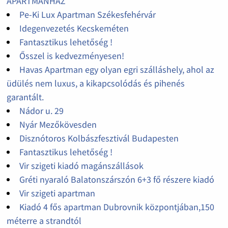
APARTMANHÁZ
Pe-Ki Lux Apartman Székesfehérvár
Idegenvezetés Kecskeméten
Fantasztikus lehetőség !
Ősszel is kedvezményesen!
Havas Apartman egy olyan egri szálláshely, ahol az
üdülés nem luxus, a kikapcsolódás és pihenés
garantált.
Nádor u. 29
Nyár Mezőkövesden
Disznótoros Kolbászfesztivál Budapesten
Fantasztikus lehetőség !
Vir szigeti kiadó magánszállások
Gréti nyaraló Balatonszárszón 6+3 fő részere kiadó
Vir szigeti apartman
Kiadó 4 fős apartman Dubrovnik központjában,150
méterre a strandtól