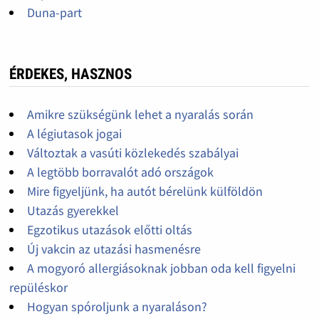
Duna-part
ÉRDEKES, HASZNOS
Amikre szükségünk lehet a nyaralás során
A légiutasok jogai
Változtak a vasúti közlekedés szabályai
A legtöbb borravalót adó országok
Mire figyeljünk, ha autót bérelünk külföldön
Utazás gyerekkel
Egzotikus utazások előtti oltás
Új vakcin az utazási hasmenésre
A mogyoró allergiásoknak jobban oda kell figyelni
repüléskor
Hogyan spóroljunk a nyaraláson?