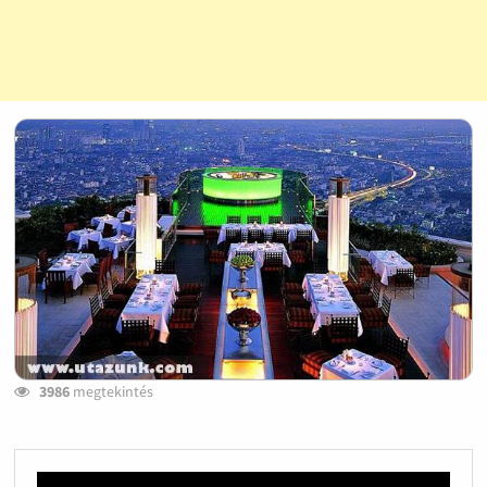
3986
megtekintés