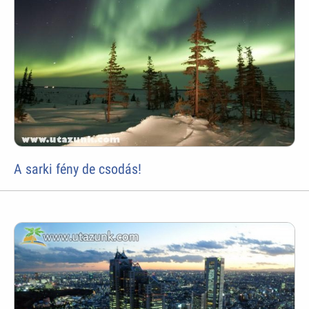
A sarki fény de csodás!