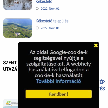
Kékestető
2022. Nov. 01.
Kékestető település
2022. Nov. 01.
SZENT ISTVÁN VÖLGYHÍD - VESZPRÉM -
UTAZÁS, ÉLMÉNY
TETSZIK?
TÖLTS FEL FOTÓT TE IS!
ÚJ KÉP
FELTÖLTÉS