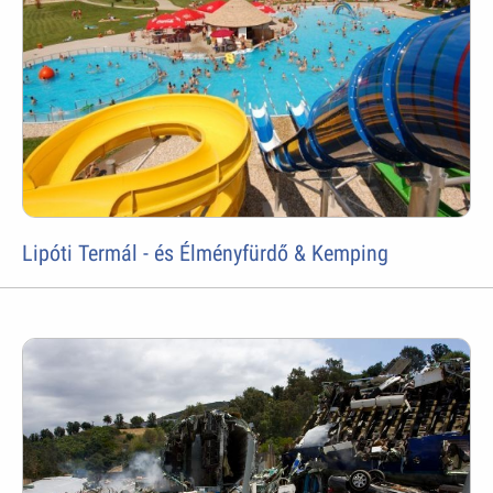
Lipóti Termál - és Élményfürdő & Kemping