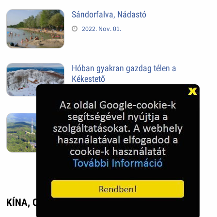
Sándorfalva, Nádastó
2022. Nov. 01.
Hóban gyakran gazdag télen a
Kékestető
2022. Nov. 01.
Kékestető település
2022. Nov. 01.
KÍNA, QINGDAO - UTAZÁS, ÉLMÉNY