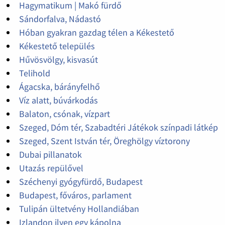
Hagymatikum | Makó fürdő
Sándorfalva, Nádastó
Hóban gyakran gazdag télen a Kékestető
Kékestető település
Hűvösvölgy, kisvasút
Telihold
Ágacska, bárányfelhő
Víz alatt, búvárkodás
Balaton, csónak, vízpart
Szeged, Dóm tér, Szabadtéri Játékok színpadi látkép
Szeged, Szent István tér, Öreghölgy víztorony
Dubai pillanatok
Utazás repülővel
Széchenyi gyógyfürdő, Budapest
Budapest, főváros, parlament
Tulipán ültetvény Hollandiában
Izlandon ilyen egy kápolna