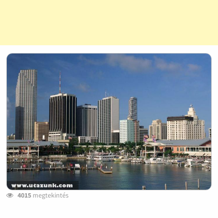
4015
megtekintés