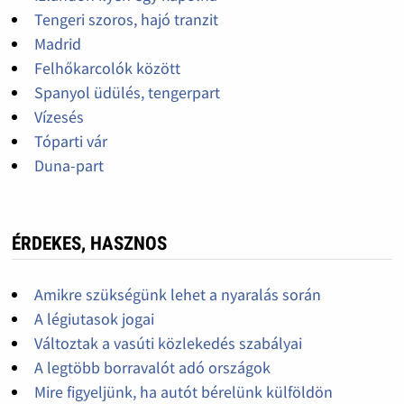
Tengeri szoros, hajó tranzit
Madrid
Felhőkarcolók között
Spanyol üdülés, tengerpart
Vízesés
Tóparti vár
Duna-part
ÉRDEKES, HASZNOS
Amikre szükségünk lehet a nyaralás során
A légiutasok jogai
Változtak a vasúti közlekedés szabályai
A legtöbb borravalót adó országok
Mire figyeljünk, ha autót bérelünk külföldön