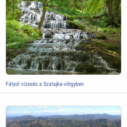
Fátyol vízesés a Szalajka-völgyben