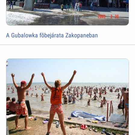
A Gubalowka fõbejárata Zakopaneban