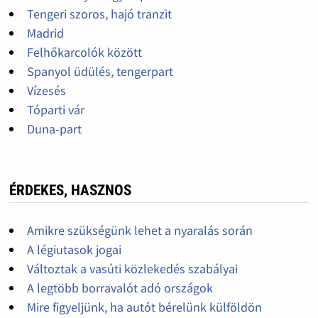
Tengeri szoros, hajó tranzit
Madrid
Felhőkarcolók között
Spanyol üdülés, tengerpart
Vízesés
Tóparti vár
Duna-part
ÉRDEKES, HASZNOS
Amikre szükségünk lehet a nyaralás során
A légiutasok jogai
Változtak a vasúti közlekedés szabályai
A legtöbb borravalót adó országok
Mire figyeljünk, ha autót bérelünk külföldön