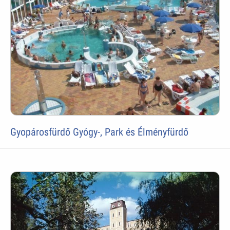
Gyopárosfürdő Gyógy-, Park és Élményfürdő