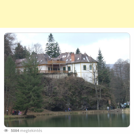
5084
megtekintés