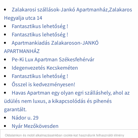
Zalakarosi szállások-Jankó Apartmanház,Zalakaros
Hegyalja utca 14
Fantasztikus lehetőség !
Fantasztikus lehetőség !
Apartmankiadás Zalakaroson-JANKÓ
APARTMANHÁZ
Pe-Ki Lux Apartman Székesfehérvár
Idegenvezetés Kecskeméten
Fantasztikus lehetőség !
Ősszel is kedvezményesen!
Havas Apartman egy olyan egri szálláshely, ahol az
üdülés nem luxus, a kikapcsolódás és pihenés
garantált.
Nádor u. 29
Nyár Mezőkövesden
Disznótoros Kolbászfesztivál Budapesten
Oldalainkon és mobil alkalmazásainkban cookie-kat használunk felhasználói élmény