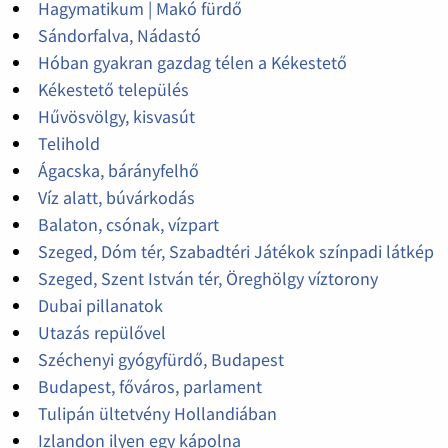
Hagymatikum | Makó fürdő
Sándorfalva, Nádastó
Hóban gyakran gazdag télen a Kékestető
Kékestető település
Hűvösvölgy, kisvasút
Telihold
Ágacska, bárányfelhő
Víz alatt, búvárkodás
Balaton, csónak, vízpart
Szeged, Dóm tér, Szabadtéri Játékok színpadi látkép
Szeged, Szent István tér, Öreghölgy víztorony
Dubai pillanatok
Utazás repülővel
Széchenyi gyógyfürdő, Budapest
Budapest, főváros, parlament
Tulipán ültetvény Hollandiában
Izlandon ilyen egy kápolna