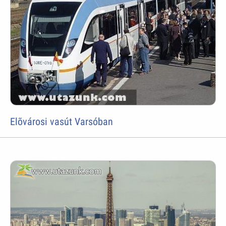
Elõvárosi vasút Varsóban