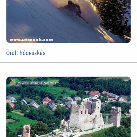
Õrült hódeszkás