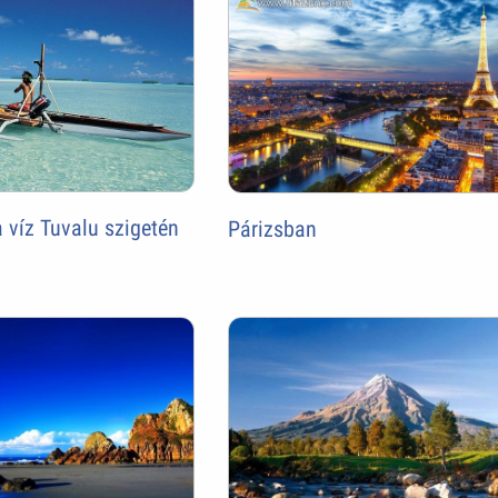
a víz Tuvalu szigetén
Párizsban