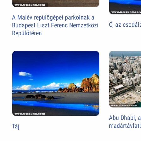
A Malév repülõgépei parkolnak a
Ó, az csodál
Budapest Liszt Ferenc Nemzetközi
Repülõtéren
Abu Dhabi, a
madártávlat
Táj