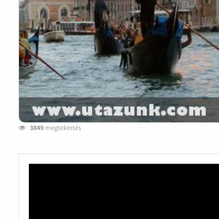
3849
megtekintés