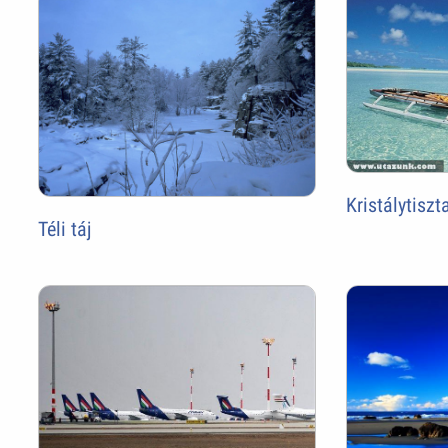
Kristálytiszt
Téli táj