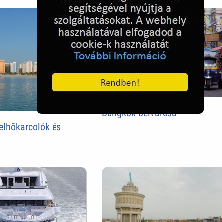
Bangkok belvárosa
elhõkarcolók és