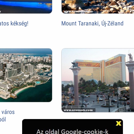
atos kékség!
Mount Taranaki, Új-Zéland
 város
ból
Las Vegas, The Mirage