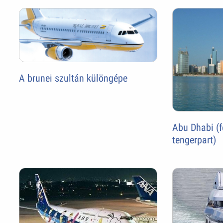
A brunei szultán különgépe
Abu Dhabi (f
tengerpart)