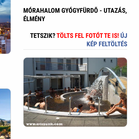
MÓRAHALOM GYÓGYFÜRDÕ - UTAZÁS,
ÉLMÉNY
TETSZIK?
TÖLTS FEL FOTÓT TE IS!
ÚJ
KÉP FELTÖLTÉS