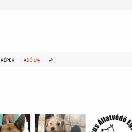
KÉPEK
ADÓ 1%
@