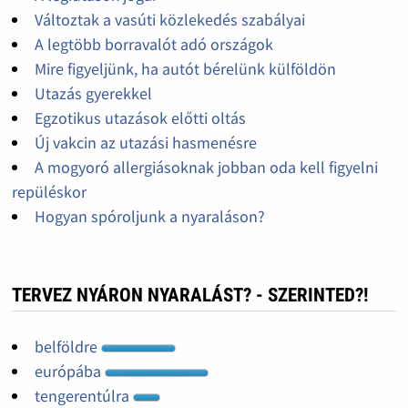
Változtak a vasúti közlekedés szabályai
A legtöbb borravalót adó országok
Mire figyeljünk, ha autót bérelünk külföldön
Utazás gyerekkel
Egzotikus utazások előtti oltás
Új vakcin az utazási hasmenésre
A mogyoró allergiásoknak jobban oda kell figyelni
repüléskor
Hogyan spóroljunk a nyaraláson?
TERVEZ NYÁRON NYARALÁST? - SZERINTED?!
belföldre
európába
tengerentúlra