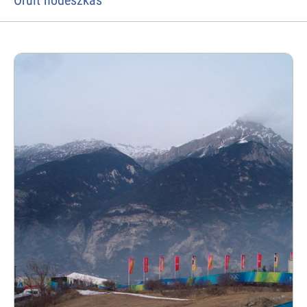
Õrült hódeszkás