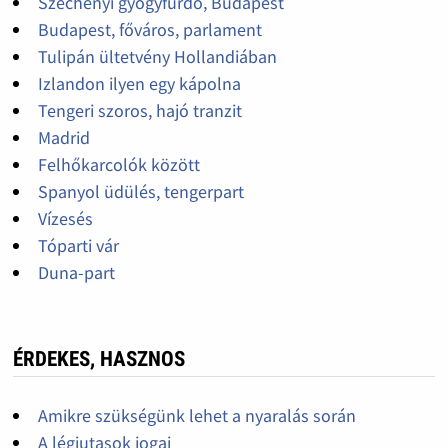
Széchenyi gyógyfürdő, Budapest
Budapest, főváros, parlament
Tulipán ültetvény Hollandiában
Izlandon ilyen egy kápolna
Tengeri szoros, hajó tranzit
Madrid
Felhőkarcolók között
Spanyol üdülés, tengerpart
Vízesés
Tóparti vár
Duna-part
ÉRDEKES, HASZNOS
Amikre szükségünk lehet a nyaralás során
A légiutasok jogai