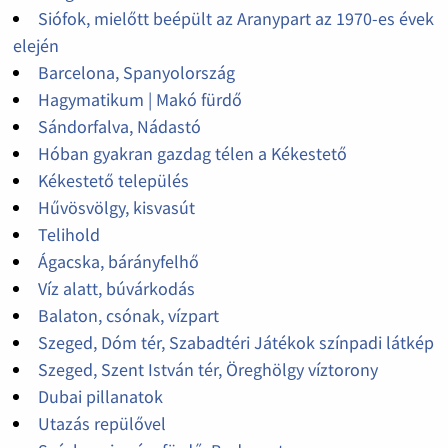
Siófok, mielőtt beépült az Aranypart az 1970-es évek
elején
Barcelona, Spanyolország
Hagymatikum | Makó fürdő
Sándorfalva, Nádastó
Hóban gyakran gazdag télen a Kékestető
Kékestető település
Hűvösvölgy, kisvasút
Telihold
Ágacska, bárányfelhő
Víz alatt, búvárkodás
Balaton, csónak, vízpart
Szeged, Dóm tér, Szabadtéri Játékok színpadi látkép
Szeged, Szent István tér, Öreghölgy víztorony
Dubai pillanatok
Utazás repülővel