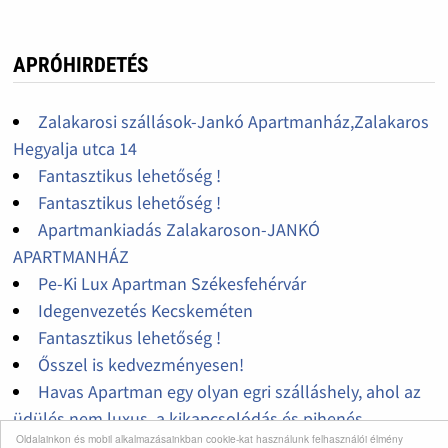
APRÓHIRDETÉS
Zalakarosi szállások-Jankó Apartmanház,Zalakaros
Hegyalja utca 14
Fantasztikus lehetőség !
Fantasztikus lehetőség !
Apartmankiadás Zalakaroson-JANKÓ
APARTMANHÁZ
Pe-Ki Lux Apartman Székesfehérvár
Idegenvezetés Kecskeméten
Fantasztikus lehetőség !
Ősszel is kedvezményesen!
Havas Apartman egy olyan egri szálláshely, ahol az
üdülés nem luxus, a kikapcsolódás és pihenés
Oldalainkon és mobil alkalmazásainkban cookie-kat használunk felhasználói élmény
garantált.