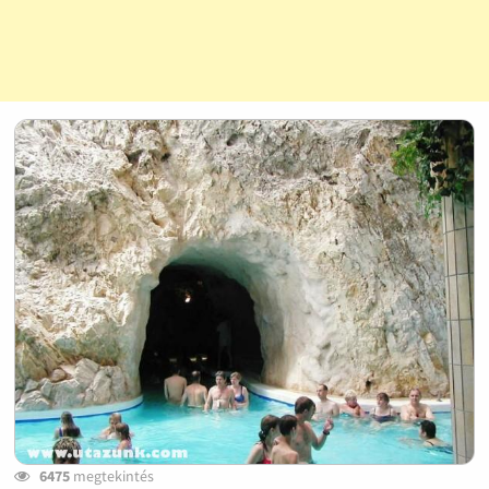
6475
megtekintés