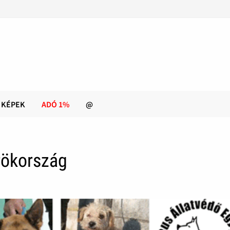
KÉPEK
ADÓ 1%
@
örökország