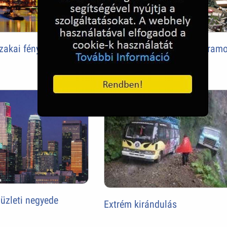
zakai fényei
Katasztrófa helyszín a Param
filmstúdióban
üzleti negyede
Extrém kirándulás