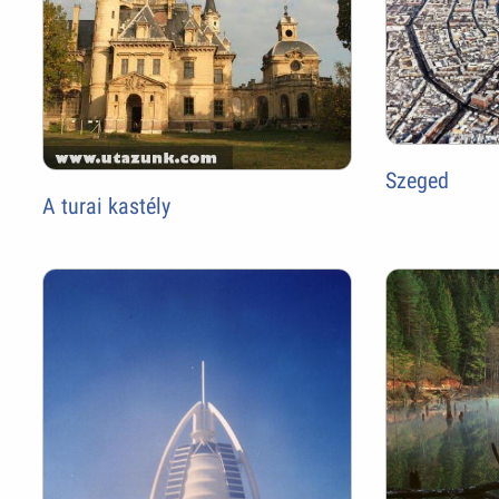
Szeged
A turai kastély