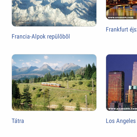
Frankfurt éjs
Francia-Alpok repülõbõl
Tátra
Los Angeles 