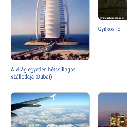
Gyilkos-tó
A világ egyetlen hétcsillagos
szállodája (Dubai)