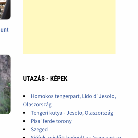
ount
UTAZÁS - KÉPEK
Homokos tengerpart, Lido di Jesolo,
Olaszország
Tengeri kutya - Jesolo, Olaszország
Pisai ferde torony
Szeged
Siófok, mielőtt beépült az Aranypart az