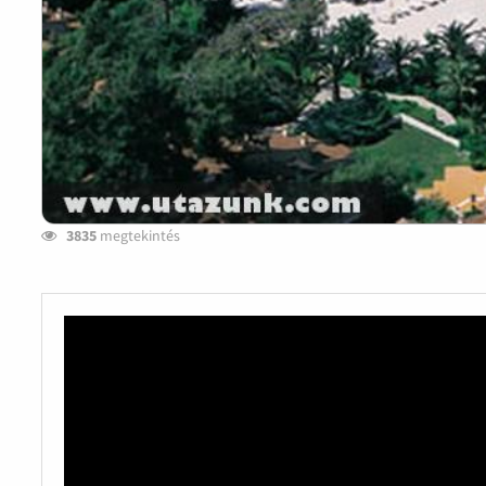
3835
megtekintés