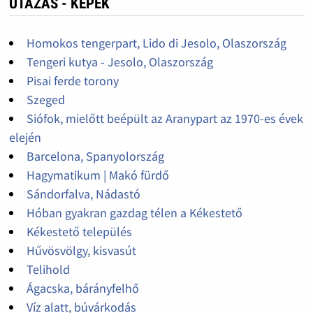
UTAZÁS - KÉPEK
Homokos tengerpart, Lido di Jesolo, Olaszország
Tengeri kutya - Jesolo, Olaszország
Pisai ferde torony
Szeged
Siófok, mielőtt beépült az Aranypart az 1970-es évek
elején
Barcelona, Spanyolország
Hagymatikum | Makó fürdő
Sándorfalva, Nádastó
Hóban gyakran gazdag télen a Kékestető
Kékestető település
Hűvösvölgy, kisvasút
Telihold
Ágacska, bárányfelhő
Víz alatt, búvárkodás