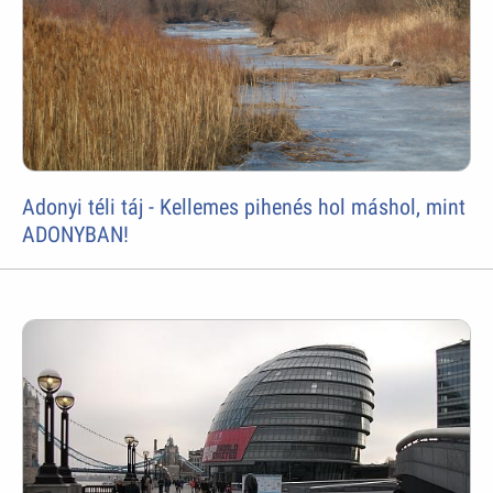
Adonyi téli táj - Kellemes pihenés hol máshol, mint
ADONYBAN!