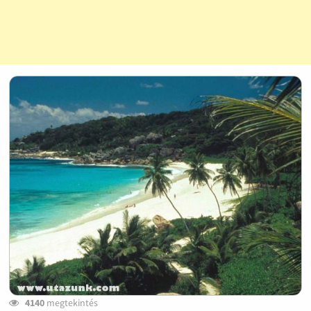
4140
megtekintés