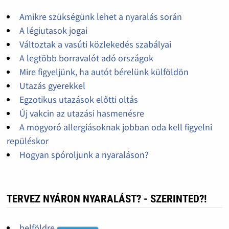
Amikre szükségünk lehet a nyaralás során
A légiutasok jogai
Változtak a vasúti közlekedés szabályai
A legtöbb borravalót adó országok
Mire figyeljünk, ha autót bérelünk külföldön
Utazás gyerekkel
Egzotikus utazások előtti oltás
Új vakcin az utazási hasmenésre
A mogyoró allergiásoknak jobban oda kell figyelni
repüléskor
Hogyan spóroljunk a nyaraláson?
TERVEZ NYÁRON NYARALÁST? - SZERINTED?!
belföldre