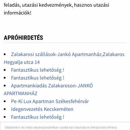
feladás, utazási kedvezmények, hasznos utazási
információk!
APRÓHIRDETÉS
Zalakarosi szállások-Jankó Apartmanház,Zalakaros
Hegyalja utca 14
Fantasztikus lehetőség !
Fantasztikus lehetőség !
Apartmankiadás Zalakaroson-JANKÓ
APARTMANHÁZ
Pe-Ki Lux Apartman Székesfehérvár
Idegenvezetés Kecskeméten
Fantasztikus lehetőség !
Ősszel is kedvezményesen!
Oldalainkon és mobil alkalmazásainkban cookie-kat használunk felhasználói élmény