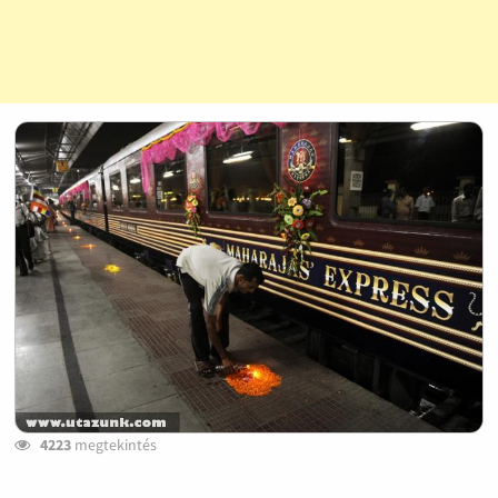
4223
megtekintés