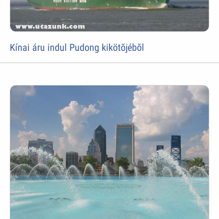
Kínai áru indul Pudong kikötõjébõl