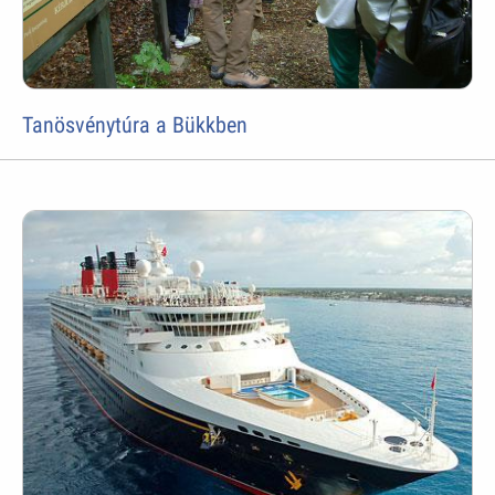
Tanösvénytúra a Bükkben