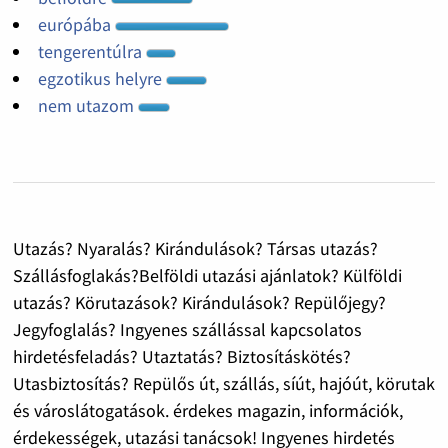
európába
tengerentúlra
egzotikus helyre
nem utazom
Utazás? Nyaralás? Kirándulások? Társas utazás?
Szállásfoglakás?Belföldi utazási ajánlatok? Külföldi
utazás? Körutazások? Kirándulások? Repülőjegy?
Jegyfoglalás? Ingyenes szállással kapcsolatos
hirdetésfeladás? Utaztatás? Biztosításkötés?
Utasbiztosítás? Repülős út, szállás, síút, hajóút, körutak
és városlátogatások. érdekes magazin, információk,
érdekességek, utazási tanácsok! Ingyenes hirdetés