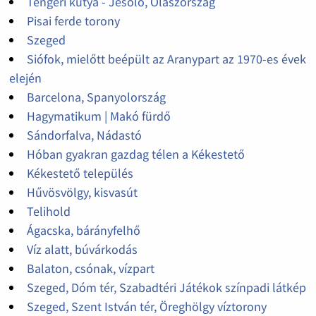
Tengeri kutya - Jesolo, Olaszország
Pisai ferde torony
Szeged
Siófok, mielőtt beépült az Aranypart az 1970-es évek
elején
Barcelona, Spanyolország
Hagymatikum | Makó fürdő
Sándorfalva, Nádastó
Hóban gyakran gazdag télen a Kékestető
Kékestető település
Hűvösvölgy, kisvasút
Telihold
Ágacska, bárányfelhő
Víz alatt, búvárkodás
Balaton, csónak, vízpart
Szeged, Dóm tér, Szabadtéri Játékok színpadi látkép
Szeged, Szent István tér, Öreghölgy víztorony