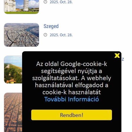
2025. Oct. 28.
Szeged
2025. Oct. 28.
Siófok, mielőtt beépült az Aranypart az
1970-es évek elején
2024. Nov. 17.
Barcelona, Spanyolország
2022. Dec. 04.