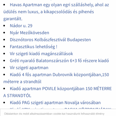
Havas Apartman egy olyan egri szálláshely, ahol az
üdülés nem luxus, a kikapcsolódás és pihenés
garantált.
Nádor u. 29
Nyár Mezőkövesden
Disznótoros Kolbászfesztivál Budapesten
Fantasztikus lehetőség !
Vir szigeti kiadó magánszállások
Gréti nyaraló Balatonszárszón 6+3 fő részere kiadó
Vir szigeti apartman
Kiadó 4 fős apartman Dubrovnik központjában,150
méterre a strandtól
Kiadó apartman POVILE központjában 150 MÉTERRE
A STRANDTÓL
Kiadó PAG szigeti apartman Novalja városában
Kiadó KRK szigeti apartman BASKA KÖZPONTJÁBAN
Oldalainkon és mobil alkalmazásainkban cookie-kat használunk felhasználói élmény