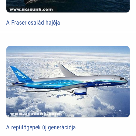
A Fraser család hajója
A repülõgépek új generációja