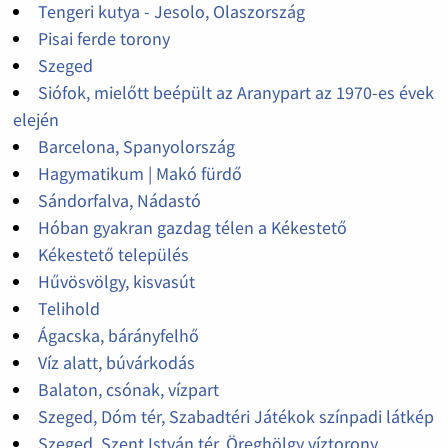
Tengeri kutya - Jesolo, Olaszország
Pisai ferde torony
Szeged
Siófok, mielőtt beépült az Aranypart az 1970-es évek
elején
Barcelona, Spanyolország
Hagymatikum | Makó fürdő
Sándorfalva, Nádastó
Hóban gyakran gazdag télen a Kékestető
Kékestető település
Hűvösvölgy, kisvasút
Telihold
Ágacska, bárányfelhő
Víz alatt, búvárkodás
Balaton, csónak, vízpart
Szeged, Dóm tér, Szabadtéri Játékok színpadi látkép
Szeged, Szent István tér, Öreghölgy víztorony