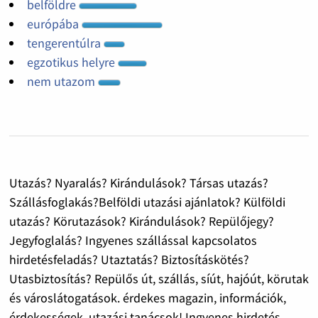
belföldre
európába
tengerentúlra
egzotikus helyre
nem utazom
Utazás? Nyaralás? Kirándulások? Társas utazás?
Szállásfoglakás?Belföldi utazási ajánlatok? Külföldi
utazás? Körutazások? Kirándulások? Repülőjegy?
Jegyfoglalás? Ingyenes szállással kapcsolatos
hirdetésfeladás? Utaztatás? Biztosításkötés?
Utasbiztosítás? Repülős út, szállás, síút, hajóút, körutak
és városlátogatások. érdekes magazin, információk,
érdekességek, utazási tanácsok! Ingyenes hirdetés