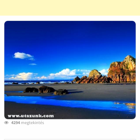
4294
megtekintés