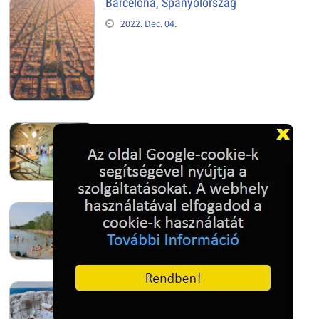
Barcelona, Spanyolország
2022. Dec. 04.
Hagymatikum | Makó fürdő
2022. Nov. 01.
Sándorfalva, Nádastó
2022. Nov. 01.
Hóban gyakran gazdag télen a
Kékestető