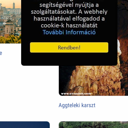
e
Aggteleki karszt