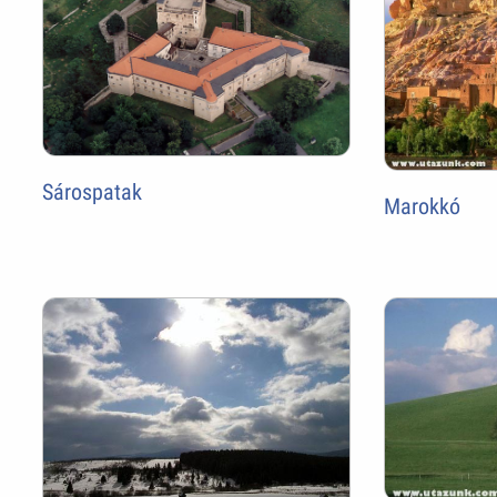
Sárospatak
Marokkó