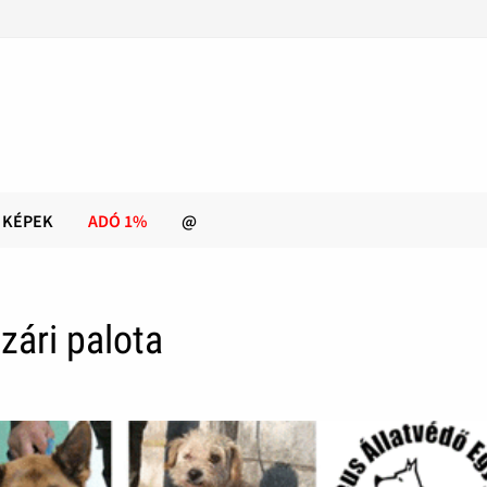
KÉPEK
ADÓ 1%
@
zári palota