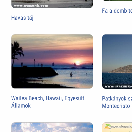
Fa a domb te
Havas táj
Wailea Beach, Hawaii, Egyesült
Patkányok s
Államok
Montecristo 