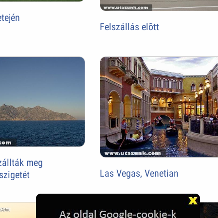
tején
Felszállás elõtt
zállták meg
Las Vegas, Venetian
szigetét