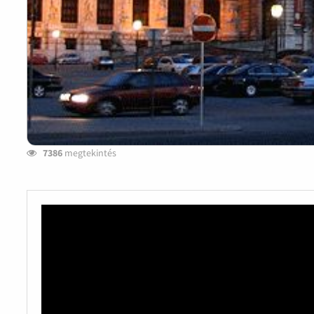
7386
megtekintés