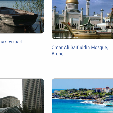
nak, vízpart
Omar Ali Saifuddin Mosque,
Brunei