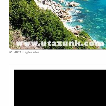
4832
megtekintés