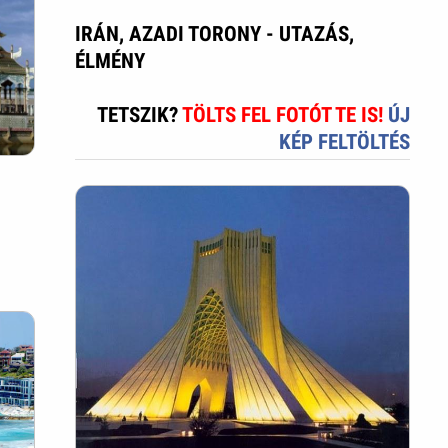
IRÁN, AZADI TORONY - UTAZÁS,
ÉLMÉNY
TETSZIK?
TÖLTS FEL FOTÓT TE IS!
ÚJ
KÉP FELTÖLTÉS