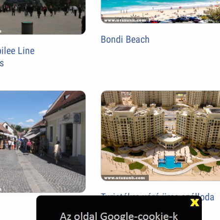
Bondi Beach
ilee Line
s
Turistákra váró üres szálloda
Dubaiban