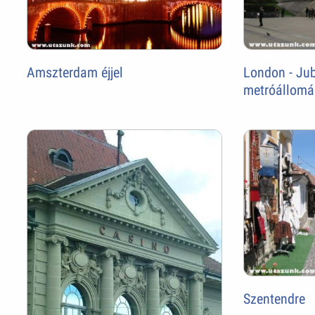
Amszterdam éjjel
London - Jub
metróállomá
Szentendre