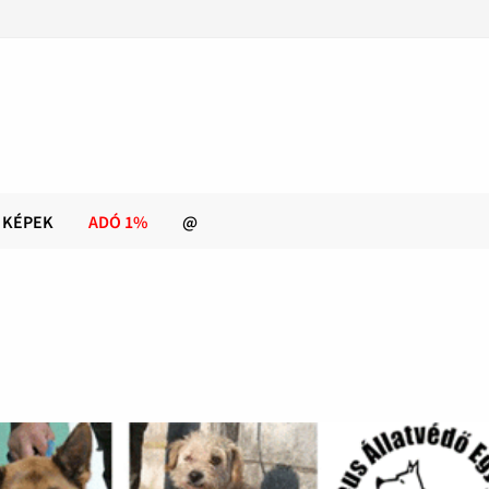
KÉPEK
ADÓ 1%
@