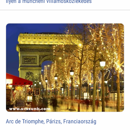
Ilyen a müncheni villamosközlekedés
Arc de Triomphe, Párizs, Franciaország