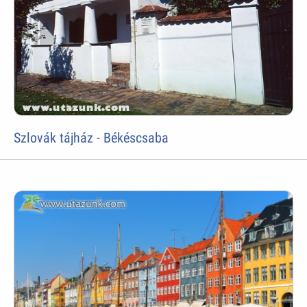
Szlovák tájház - Békéscsaba