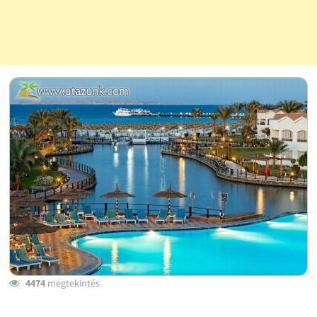
4474
megtekintés