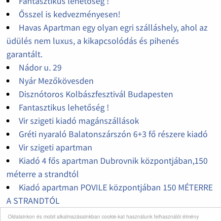
Fantasztikus lehetőség !
Ősszel is kedvezményesen!
Havas Apartman egy olyan egri szálláshely, ahol az
üdülés nem luxus, a kikapcsolódás és pihenés
garantált.
Nádor u. 29
Nyár Mezőkövesden
Disznótoros Kolbászfesztivál Budapesten
Fantasztikus lehetőség !
Vir szigeti kiadó magánszállások
Gréti nyaraló Balatonszárszón 6+3 fő részere kiadó
Vir szigeti apartman
Kiadó 4 fős apartman Dubrovnik központjában,150
méterre a strandtól
Kiadó apartman POVILE központjában 150 MÉTERRE
A STRANDTÓL
Kiadó PAG szigeti apartman Novalja városában
Oldalainkon és mobil alkalmazásainkban cookie-kat használunk felhasználói élmény