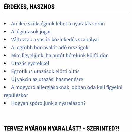
ÉRDEKES, HASZNOS
Amikre szükségünk lehet a nyaralás során
A légiutasok jogai
Változtak a vasúti közlekedés szabályai
A legtöbb borravalót adó országok
Mire figyeljünk, ha autót bérelünk külföldön
Utazás gyerekkel
Egzotikus utazások előtti oltás
Új vakcin az utazási hasmenésre
A mogyoró allergiásoknak jobban oda kell figyelni
repüléskor
Hogyan spóroljunk a nyaraláson?
TERVEZ NYÁRON NYARALÁST? - SZERINTED?!