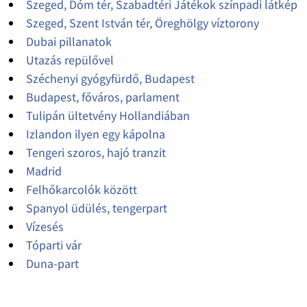
Szeged, Dóm tér, Szabadtéri Játékok színpadi látkép
Szeged, Szent István tér, Öreghölgy víztorony
Dubai pillanatok
Utazás repülővel
Széchenyi gyógyfürdő, Budapest
Budapest, főváros, parlament
Tulipán ültetvény Hollandiában
Izlandon ilyen egy kápolna
Tengeri szoros, hajó tranzit
Madrid
Felhőkarcolók között
Spanyol üdülés, tengerpart
Vízesés
Tóparti vár
Duna-part