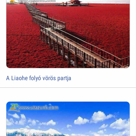
A Liaohe folyó vörös partja