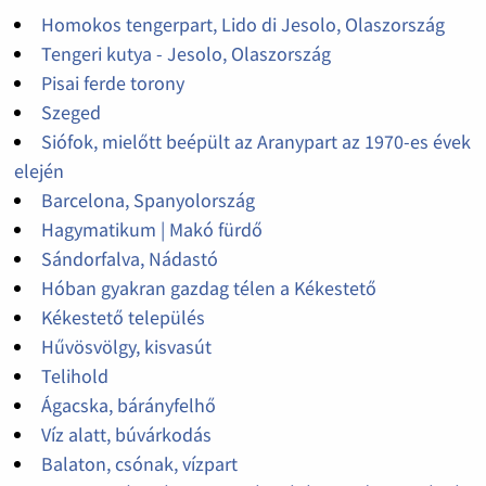
Homokos tengerpart, Lido di Jesolo, Olaszország
Tengeri kutya - Jesolo, Olaszország
Pisai ferde torony
Szeged
Siófok, mielőtt beépült az Aranypart az 1970-es évek
elején
Barcelona, Spanyolország
Hagymatikum | Makó fürdő
Sándorfalva, Nádastó
Hóban gyakran gazdag télen a Kékestető
Kékestető település
Hűvösvölgy, kisvasút
Telihold
Ágacska, bárányfelhő
Víz alatt, búvárkodás
Balaton, csónak, vízpart