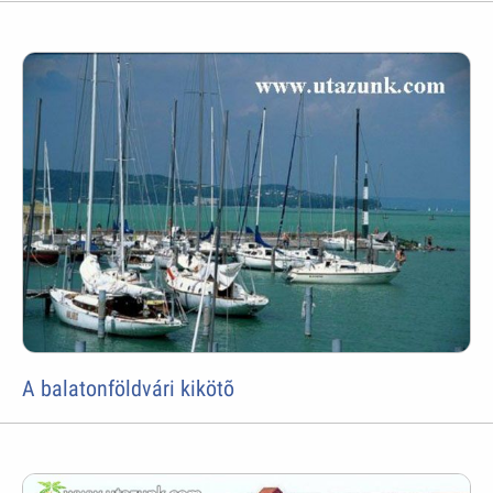
A balatonföldvári kikötõ