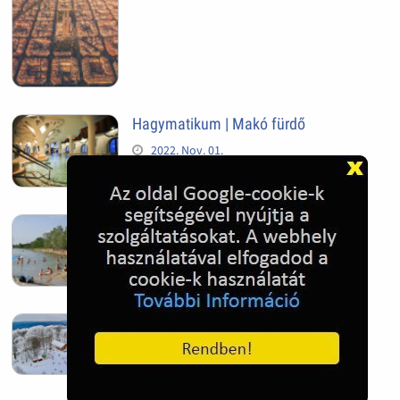
Hagymatikum | Makó fürdő
2022. Nov. 01.
Sándorfalva, Nádastó
2022. Nov. 01.
Hóban gyakran gazdag télen a
Kékestető
2022. Nov. 01.