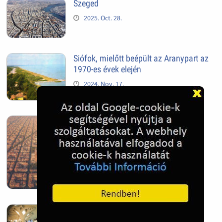
Szeged
2025. Oct. 28.
Siófok, mielőtt beépült az Aranypart az
1970-es évek elején
2024. Nov. 17.
Barcelona, Spanyolország
2022. Dec. 04.
Hagymatikum | Makó fürdő