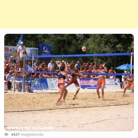
4437
megtekintés