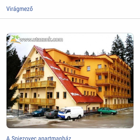
Virágmező
A Spiezovec apartmanház