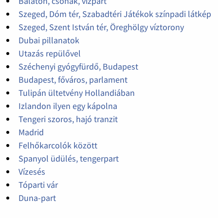
Balaton, csónak, vízpart
Szeged, Dóm tér, Szabadtéri Játékok színpadi látkép
Szeged, Szent István tér, Öreghölgy víztorony
Dubai pillanatok
Utazás repülővel
Széchenyi gyógyfürdő, Budapest
Budapest, főváros, parlament
Tulipán ültetvény Hollandiában
Izlandon ilyen egy kápolna
Tengeri szoros, hajó tranzit
Madrid
Felhőkarcolók között
Spanyol üdülés, tengerpart
Vízesés
Tóparti vár
Duna-part