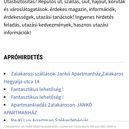
Utasbiztosítás? Repülős út, szállás, síút, hajóút, körutak
és városlátogatások. érdekes magazin, információk,
érdekességek, utazási tanácsok! Ingyenes hirdetés
feladás, utazási kedvezmények, hasznos utazási
információk!
APRÓHIRDETÉS
Zalakarosi szállások-Jankó Apartmanház,Zalakaros
Hegyalja utca 14
Fantasztikus lehetőség !
Fantasztikus lehetőség !
Apartmankiadás Zalakaroson-JANKÓ
APARTMANHÁZ
Pe-Ki Lux Apartman Székesfehérvár
Oldalainkon és mobil alkalmazásainkban cookie-kat használunk felhasználói élmény
Idegenvezetés Kecskeméten