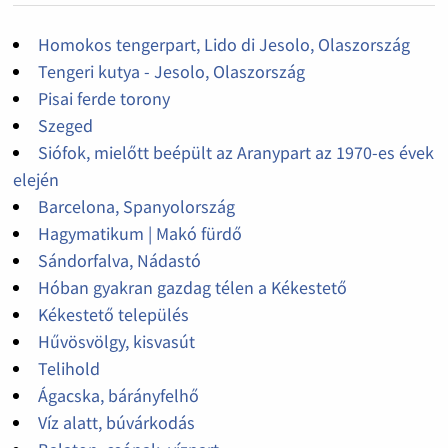
Homokos tengerpart, Lido di Jesolo, Olaszország
Tengeri kutya - Jesolo, Olaszország
Pisai ferde torony
Szeged
Siófok, mielőtt beépült az Aranypart az 1970-es évek
elején
Barcelona, Spanyolország
Hagymatikum | Makó fürdő
Sándorfalva, Nádastó
Hóban gyakran gazdag télen a Kékestető
Kékestető település
Hűvösvölgy, kisvasút
Telihold
Ágacska, bárányfelhő
Víz alatt, búvárkodás