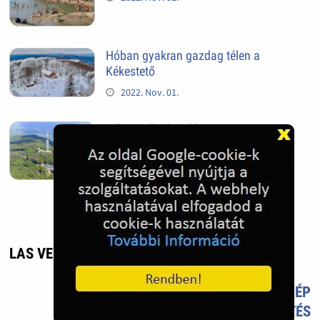
Hóban gyakran gazdag télen a
Kékestető
2022. Nov. 01.
Kékestető település
2022. Nov. 01.
LAS VEGAS - UTAZÁS, ÉLMÉNY
TETSZIK?
TÖLTS FEL FOTÓT TE IS!
ÚJ KÉP
FELTÖLTÉS