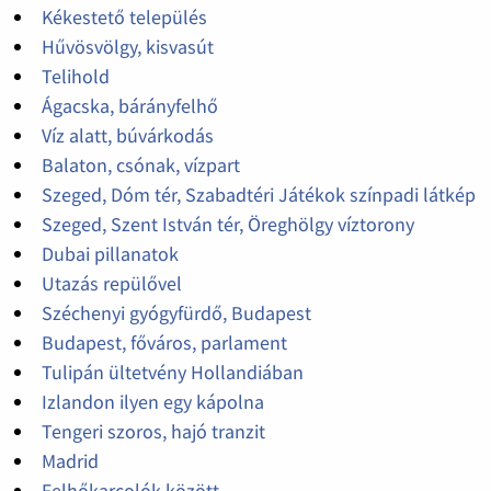
Kékestető település
Hűvösvölgy, kisvasút
Telihold
Ágacska, bárányfelhő
Víz alatt, búvárkodás
Balaton, csónak, vízpart
Szeged, Dóm tér, Szabadtéri Játékok színpadi látkép
Szeged, Szent István tér, Öreghölgy víztorony
Dubai pillanatok
Utazás repülővel
Széchenyi gyógyfürdő, Budapest
Budapest, főváros, parlament
Tulipán ültetvény Hollandiában
Izlandon ilyen egy kápolna
Tengeri szoros, hajó tranzit
Madrid
Felhőkarcolók között