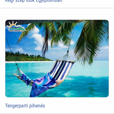
Régi szép idõk Egyiptomban
Tengerparti pihenés