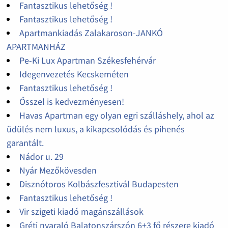
Fantasztikus lehetőség !
Fantasztikus lehetőség !
Apartmankiadás Zalakaroson-JANKÓ
APARTMANHÁZ
Pe-Ki Lux Apartman Székesfehérvár
Idegenvezetés Kecskeméten
Fantasztikus lehetőség !
Ősszel is kedvezményesen!
Havas Apartman egy olyan egri szálláshely, ahol az
üdülés nem luxus, a kikapcsolódás és pihenés
garantált.
Nádor u. 29
Nyár Mezőkövesden
Disznótoros Kolbászfesztivál Budapesten
Fantasztikus lehetőség !
Vir szigeti kiadó magánszállások
Gréti nyaraló Balatonszárszón 6+3 fő részere kiadó