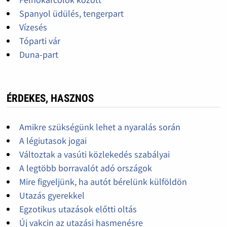
Spanyol üdülés, tengerpart
Vízesés
Tóparti vár
Duna-part
ÉRDEKES, HASZNOS
Amikre szükségünk lehet a nyaralás során
A légiutasok jogai
Változtak a vasúti közlekedés szabályai
A legtöbb borravalót adó országok
Mire figyeljünk, ha autót bérelünk külföldön
Utazás gyerekkel
Egzotikus utazások előtti oltás
Új vakcin az utazási hasmenésre