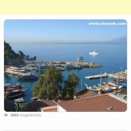
5865
megtekintés