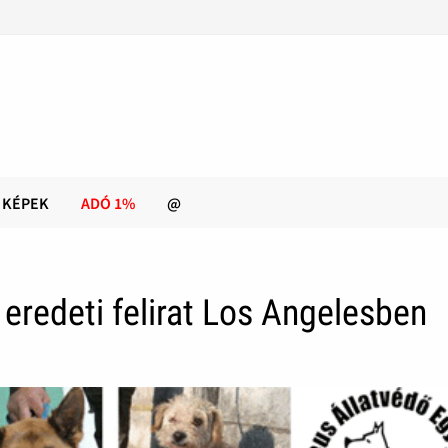
KÉPEK
ADÓ 1%
@
 eredeti felirat Los Angelesben