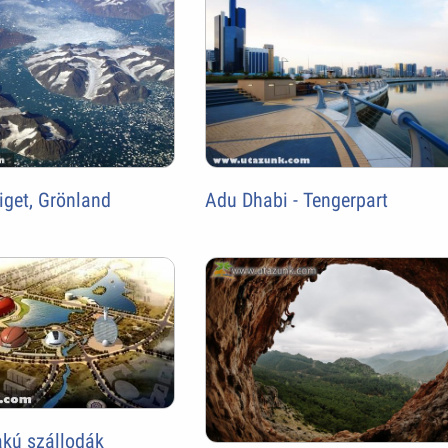
iget, Grönland
Adu Dhabi - Tengerpart
akú szállodák