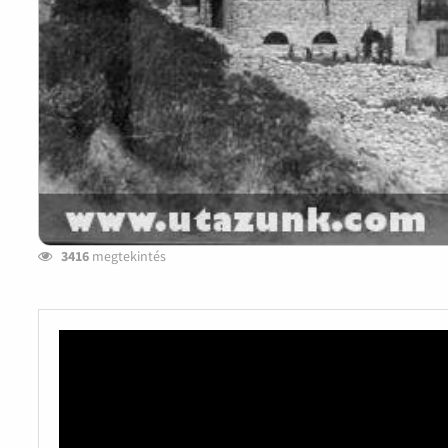
3416
megtekintés