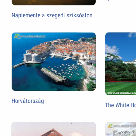
Naplemente a szegedi sziksóstón
Horvátország
The White H