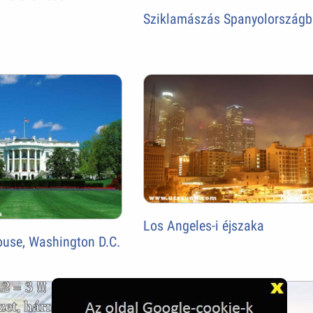
Sziklamászás Spanyolország
Los Angeles-i éjszaka
ouse, Washington D.C.