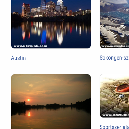
Sokongen-sz
Austin
Sportszer al