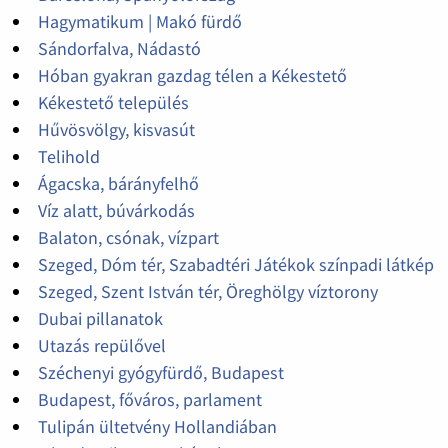
Hagymatikum | Makó fürdő
Sándorfalva, Nádastó
Hóban gyakran gazdag télen a Kékestető
Kékestető település
Hűvösvölgy, kisvasút
Telihold
Ágacska, bárányfelhő
Víz alatt, búvárkodás
Balaton, csónak, vízpart
Szeged, Dóm tér, Szabadtéri Játékok színpadi látkép
Szeged, Szent István tér, Öreghölgy víztorony
Dubai pillanatok
Utazás repülővel
Széchenyi gyógyfürdő, Budapest
Budapest, főváros, parlament
Tulipán ültetvény Hollandiában