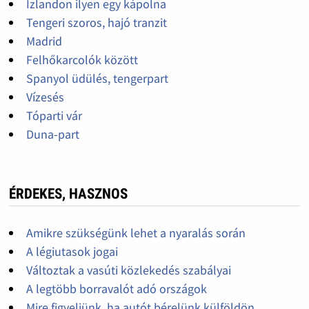
Izlandon ilyen egy kápolna
Tengeri szoros, hajó tranzit
Madrid
Felhőkarcolók között
Spanyol üdülés, tengerpart
Vízesés
Tóparti vár
Duna-part
ÉRDEKES, HASZNOS
Amikre szükségünk lehet a nyaralás során
A légiutasok jogai
Változtak a vasúti közlekedés szabályai
A legtöbb borravalót adó országok
Mire figyeljünk, ha autót bérelünk külföldön