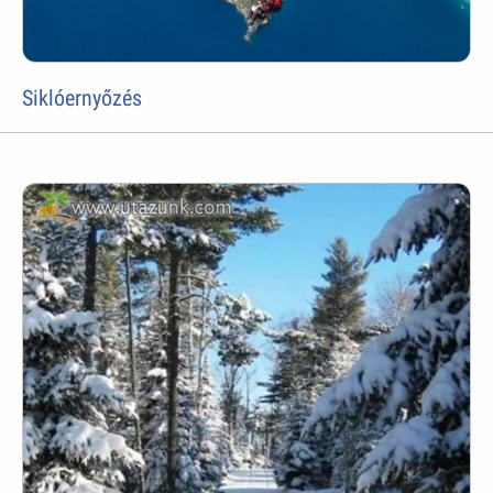
Siklóernyőzés