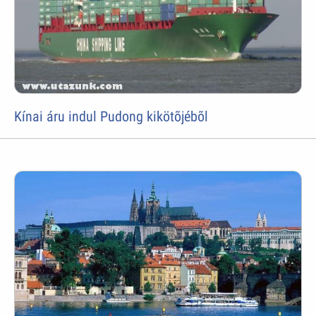
Kínai áru indul Pudong kikötõjébõl