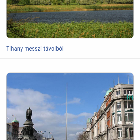
Tihany messzi távolból