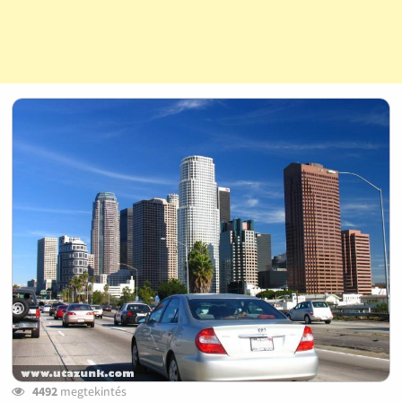
4492
megtekintés