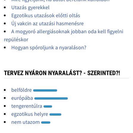
Utazás gyerekkel
Egzotikus utazások előtti oltás
Új vakcin az utazási hasmenésre
A mogyoró allergiásoknak jobban oda kell figyelni
repüléskor
Hogyan spóroljunk a nyaraláson?
TERVEZ NYÁRON NYARALÁST? - SZERINTED?!
belföldre
európába
tengerentúlra
egzotikus helyre
nem utazom