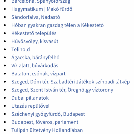
Barcelona, Spanyolország
Hagymatikum | Makó fürdő
Sándorfalva, Nádastó
Hóban gyakran gazdag télen a Kékestető
Kékestető település
Hűvösvölgy, kisvasút
Telihold
Ágacska, bárányfelhő
Víz alatt, búvárkodás
Balaton, csónak, vízpart
Szeged, Dóm tér, Szabadtéri Játékok színpadi látkép
Szeged, Szent István tér, Öreghölgy víztorony
Dubai pillanatok
Utazás repülővel
Széchenyi gyógyfürdő, Budapest
Budapest, főváros, parlament
Tulipán ültetvény Hollandiában