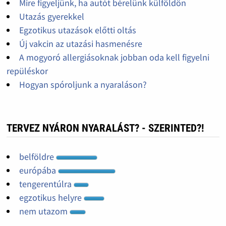
Mire figyeljünk, ha autót bérelünk külföldön
Utazás gyerekkel
Egzotikus utazások előtti oltás
Új vakcin az utazási hasmenésre
A mogyoró allergiásoknak jobban oda kell figyelni
repüléskor
Hogyan spóroljunk a nyaraláson?
TERVEZ NYÁRON NYARALÁST? - SZERINTED?!
belföldre
európába
tengerentúlra
egzotikus helyre
nem utazom