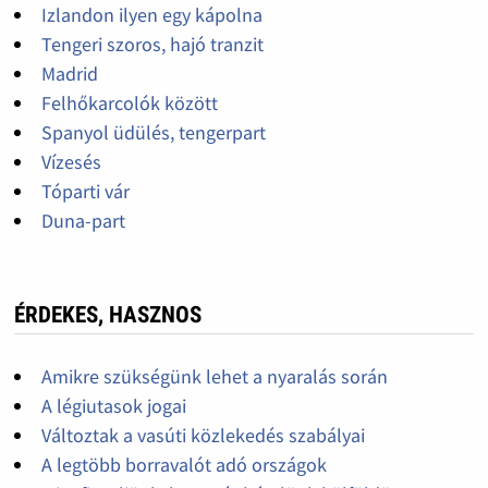
Izlandon ilyen egy kápolna
Tengeri szoros, hajó tranzit
Madrid
Felhőkarcolók között
Spanyol üdülés, tengerpart
Vízesés
Tóparti vár
Duna-part
ÉRDEKES, HASZNOS
Amikre szükségünk lehet a nyaralás során
A légiutasok jogai
Változtak a vasúti közlekedés szabályai
A legtöbb borravalót adó országok