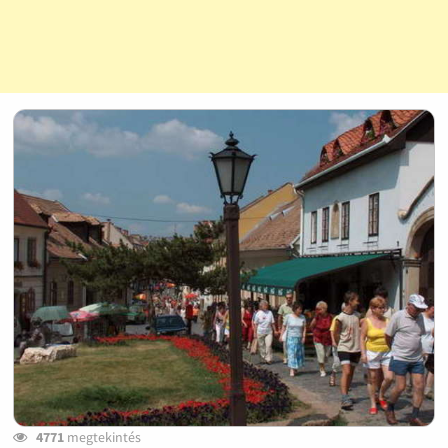
4771
megtekintés