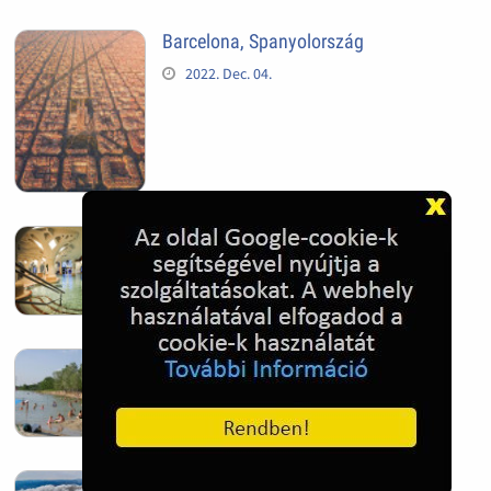
Barcelona, Spanyolország
2022. Dec. 04.
Hagymatikum | Makó fürdő
2022. Nov. 01.
Sándorfalva, Nádastó
2022. Nov. 01.
Hóban gyakran gazdag télen a