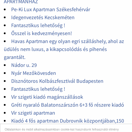
APARTMANHÁZ
Pe-Ki Lux Apartman Székesfehérvár
Idegenvezetés Kecskeméten
Fantasztikus lehetőség !
Ősszel is kedvezményesen!
Havas Apartman egy olyan egri szálláshely, ahol az
üdülés nem luxus, a kikapcsolódás és pihenés
garantált.
Nádor u. 29
Nyár Mezőkövesden
Disznótoros Kolbászfesztivál Budapesten
Fantasztikus lehetőség !
Vir szigeti kiadó magánszállások
Gréti nyaraló Balatonszárszón 6+3 fő részere kiadó
Vir szigeti apartman
Kiadó 4 fős apartman Dubrovnik központjában,150
méterre a strandtól
Oldalainkon és mobil alkalmazásainkban cookie-kat használunk felhasználói élmény