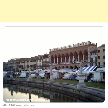
4348
megtekintés