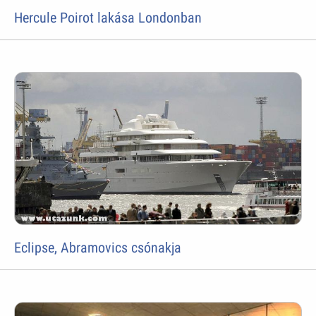
Hercule Poirot lakása Londonban
Eclipse, Abramovics csónakja