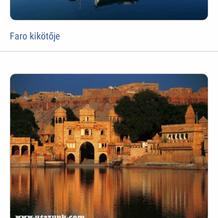
Faro kikötője