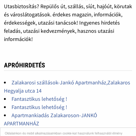
Utasbiztosítás? Repülős út, szállás, síút, hajóút, körutak
és városlátogatások. érdekes magazin, információk,
érdekességek, utazási tanácsok! Ingyenes hirdetés
feladás, utazási kedvezmények, hasznos utazási
információk!
APRÓHIRDETÉS
Zalakarosi szállások-Jankó Apartmanház,Zalakaros
Hegyalja utca 14
Fantasztikus lehetőség !
Fantasztikus lehetőség !
Apartmankiadás Zalakaroson-JANKÓ
APARTMANHÁZ
Pe-Ki Lux Apartman Székesfehérvár
Oldalainkon és mobil alkalmazásainkban cookie-kat használunk felhasználói élmény