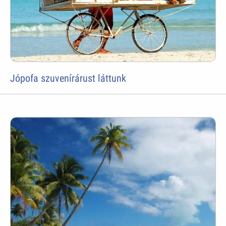
Jópofa szuvenírárust láttunk