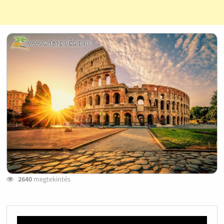
2640
megtekintés