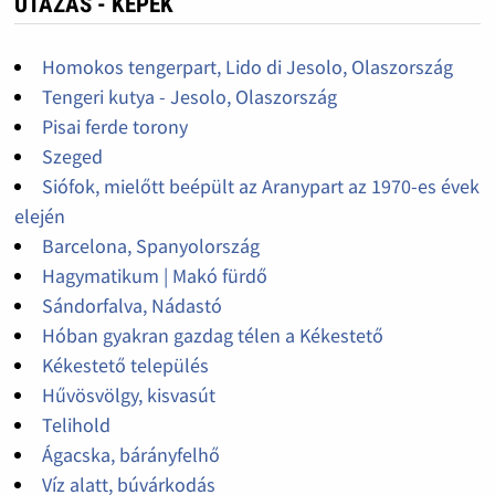
UTAZÁS - KÉPEK
Homokos tengerpart, Lido di Jesolo, Olaszország
Tengeri kutya - Jesolo, Olaszország
Pisai ferde torony
Szeged
Siófok, mielőtt beépült az Aranypart az 1970-es évek
elején
Barcelona, Spanyolország
Hagymatikum | Makó fürdő
Sándorfalva, Nádastó
Hóban gyakran gazdag télen a Kékestető
Kékestető település
Hűvösvölgy, kisvasút
Telihold
Ágacska, bárányfelhő
Víz alatt, búvárkodás