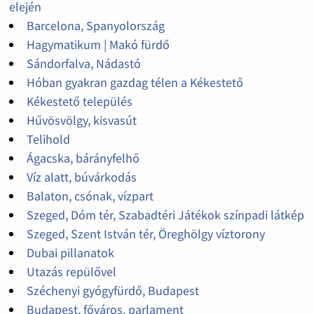
elején
Barcelona, Spanyolország
Hagymatikum | Makó fürdő
Sándorfalva, Nádastó
Hóban gyakran gazdag télen a Kékestető
Kékestető település
Hűvösvölgy, kisvasút
Telihold
Ágacska, bárányfelhő
Víz alatt, búvárkodás
Balaton, csónak, vízpart
Szeged, Dóm tér, Szabadtéri Játékok színpadi látkép
Szeged, Szent István tér, Öreghölgy víztorony
Dubai pillanatok
Utazás repülővel
Széchenyi gyógyfürdő, Budapest
Budapest, főváros, parlament