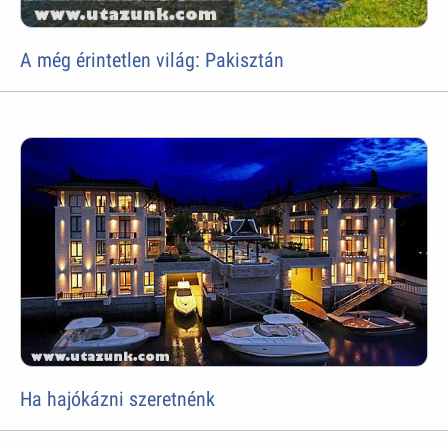
A még érintetlen világ: Pakisztán
Ha hajókázni szeretnénk