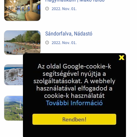
2022. Nov. 01.
Sándorfalva, Nádastó
2022. Nov. 01.
Hóban gyakran gazdag télen a
Kékestető
2022. Nov. 01.
Kékestető település
2022. Nov. 01.