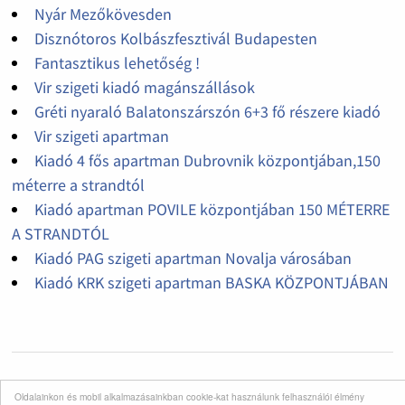
Nyár Mezőkövesden
Disznótoros Kolbászfesztivál Budapesten
Fantasztikus lehetőség !
Vir szigeti kiadó magánszállások
Gréti nyaraló Balatonszárszón 6+3 fő részere kiadó
Vir szigeti apartman
Kiadó 4 fős apartman Dubrovnik központjában,150
méterre a strandtól
Kiadó apartman POVILE központjában 150 MÉTERRE
A STRANDTÓL
Kiadó PAG szigeti apartman Novalja városában
Kiadó KRK szigeti apartman BASKA KÖZPONTJÁBAN
Oldalainkon és mobil alkalmazásainkban cookie-kat használunk felhasználói élmény