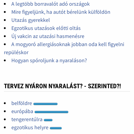
A legtöbb borravalót adó országok
Mire figyeljünk, ha autót bérelünk külföldön
Utazás gyerekkel
Egzotikus utazások előtti oltás
Új vakcin az utazási hasmenésre
A mogyoró allergiásoknak jobban oda kell figyelni
repüléskor
Hogyan spóroljunk a nyaraláson?
TERVEZ NYÁRON NYARALÁST? - SZERINTED?!
belföldre
európába
tengerentúlra
egzotikus helyre