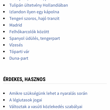
Tulipán ültetvény Hollandiában
Izlandon ilyen egy kápolna
Tengeri szoros, hajó tranzit
Madrid
Felhőkarcolók között
Spanyol üdülés, tengerpart
Vízesés
Tóparti vár
Duna-part
ÉRDEKES, HASZNOS
Amikre szükségünk lehet a nyaralás során
A légiutasok jogai
Változtak a vasúti közlekedés szabályai