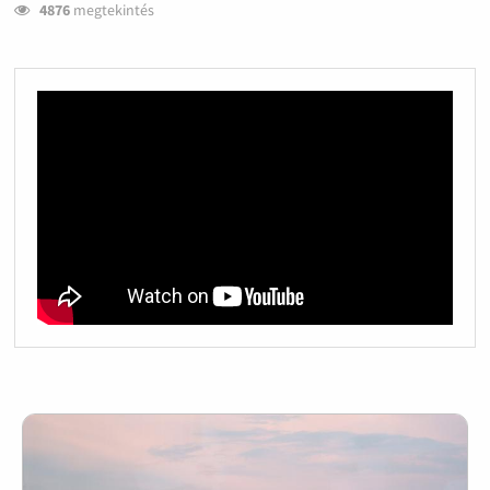
4876
megtekintés