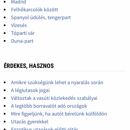
Madrid
Felhőkarcolók között
Spanyol üdülés, tengerpart
Vízesés
Tóparti vár
Duna-part
ÉRDEKES, HASZNOS
Amikre szükségünk lehet a nyaralás során
A légiutasok jogai
Változtak a vasúti közlekedés szabályai
A legtöbb borravalót adó országok
Mire figyeljünk, ha autót bérelünk külföldön
Utazás gyerekkel
Egzotikus utazások előtti oltás