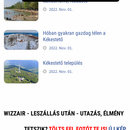
Sándorfalva, Nádastó
2022. Nov. 01.
Hóban gyakran gazdag télen a
Kékestető
2022. Nov. 01.
Kékestető település
2022. Nov. 01.
WIZZAIR - LESZÁLLÁS UTÁN - UTAZÁS, ÉLMÉNY
TETSZIK?
TÖLTS FEL FOTÓT TE IS!
ÚJ KÉP