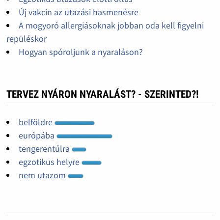
Új vakcin az utazási hasmenésre
A mogyoró allergiásoknak jobban oda kell figyelni
repüléskor
Hogyan spóroljunk a nyaraláson?
TERVEZ NYÁRON NYARALÁST? - SZERINTED?!
belföldre
európába
tengerentúlra
egzotikus helyre
nem utazom