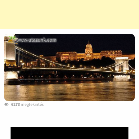
6273
megtekintés