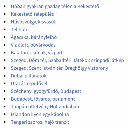
Hóban gyakran gazdag télen a Kékestető
Kékestető település
Hűvösvölgy, kisvasút
Telihold
Ágacska, bárányfelhő
Víz alatt, búvárkodás
Balaton, csónak, vízpart
Szeged, Dóm tér, Szabadtéri Játékok színpadi látkép
Szeged, Szent István tér, Öreghölgy víztorony
Dubai pillanatok
Utazás repülővel
Széchenyi gyógyfürdő, Budapest
Budapest, főváros, parlament
Tulipán ültetvény Hollandiában
Izlandon ilyen egy kápolna
Tengeri szoros, hajó tranzit