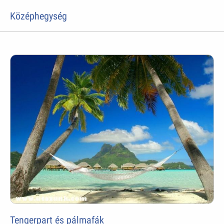
Középhegység
Tengerpart és pálmafák