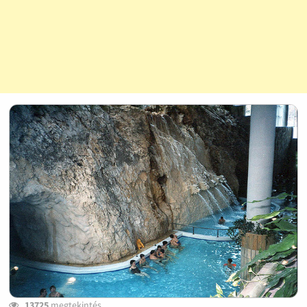
13725
megtekintés