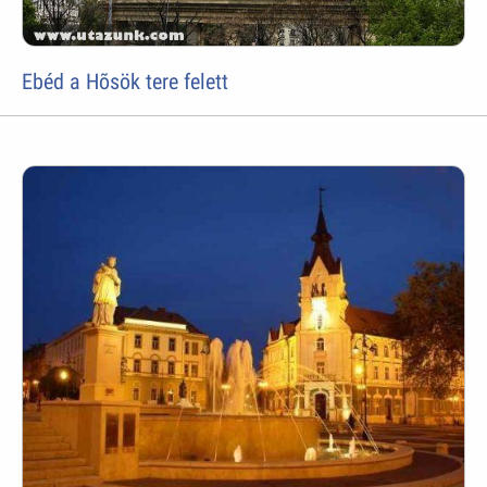
Ebéd a Hõsök tere felett