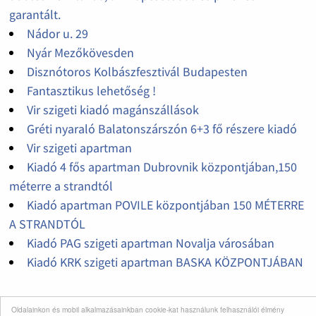
garantált.
Nádor u. 29
Nyár Mezőkövesden
Disznótoros Kolbászfesztivál Budapesten
Fantasztikus lehetőség !
Vir szigeti kiadó magánszállások
Gréti nyaraló Balatonszárszón 6+3 fő részere kiadó
Vir szigeti apartman
Kiadó 4 fős apartman Dubrovnik központjában,150
méterre a strandtól
Kiadó apartman POVILE központjában 150 MÉTERRE
A STRANDTÓL
Kiadó PAG szigeti apartman Novalja városában
Kiadó KRK szigeti apartman BASKA KÖZPONTJÁBAN
Oldalainkon és mobil alkalmazásainkban cookie-kat használunk felhasználói élmény