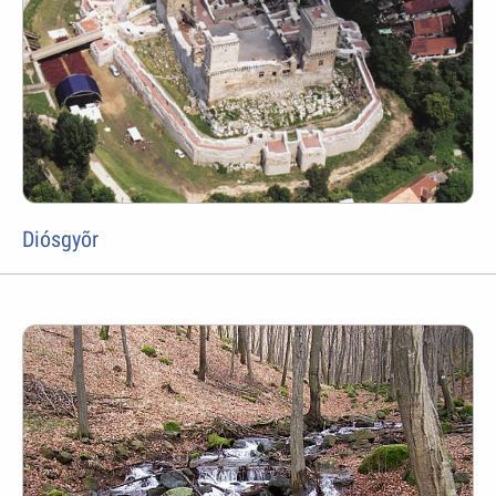
Diósgyõr