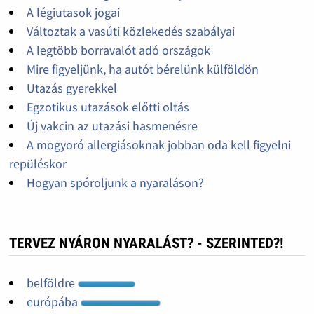
A légiutasok jogai
Változtak a vasúti közlekedés szabályai
A legtöbb borravalót adó országok
Mire figyeljünk, ha autót bérelünk külföldön
Utazás gyerekkel
Egzotikus utazások előtti oltás
Új vakcin az utazási hasmenésre
A mogyoró allergiásoknak jobban oda kell figyelni
repüléskor
Hogyan spóroljunk a nyaraláson?
TERVEZ NYÁRON NYARALÁST? - SZERINTED?!
belföldre
európába