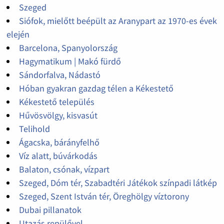
Szeged
Siófok, mielőtt beépült az Aranypart az 1970-es évek
elején
Barcelona, Spanyolország
Hagymatikum | Makó fürdő
Sándorfalva, Nádastó
Hóban gyakran gazdag télen a Kékestető
Kékestető település
Hűvösvölgy, kisvasút
Telihold
Ágacska, bárányfelhő
Víz alatt, búvárkodás
Balaton, csónak, vízpart
Szeged, Dóm tér, Szabadtéri Játékok színpadi látkép
Szeged, Szent István tér, Öreghölgy víztorony
Dubai pillanatok
Utazás repülővel