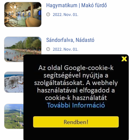
Hagymatikum | Makó fürdő
2022. Nov. 01.
Sándorfalva, Nádastó
2022. Nov. 01.
Hóban gyakran gazdag télen a
Kékestető
2022. Nov. 01.
Kékestető település
2022. Nov. 01.