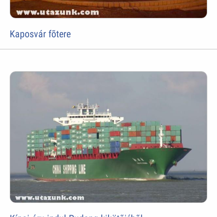
Kaposvár fõtere