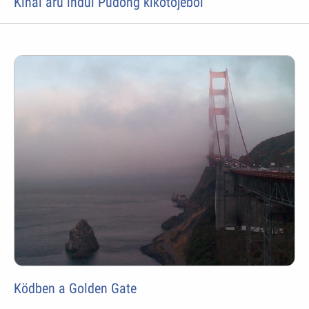
Kínai áru indul Pudong kikötõjébõl
Ködben a Golden Gate