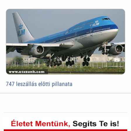
747 leszállás elõtti pillanata