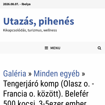
2026.08.07. - Ibolya
Utazás, pihenés
Kikapcsolódás, turizmus, wellness
MENU
Galéria
»
Minden egyéb
»
Tengerjáró komp (Olasz o. -
Francia o. között). Belefér
500 kocsi, 3-5ezer ember.