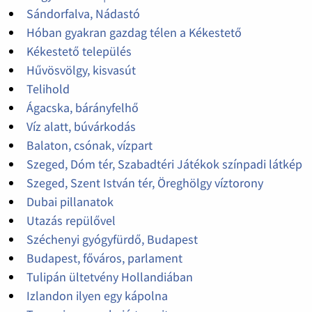
Sándorfalva, Nádastó
Hóban gyakran gazdag télen a Kékestető
Kékestető település
Hűvösvölgy, kisvasút
Telihold
Ágacska, bárányfelhő
Víz alatt, búvárkodás
Balaton, csónak, vízpart
Szeged, Dóm tér, Szabadtéri Játékok színpadi látkép
Szeged, Szent István tér, Öreghölgy víztorony
Dubai pillanatok
Utazás repülővel
Széchenyi gyógyfürdő, Budapest
Budapest, főváros, parlament
Tulipán ültetvény Hollandiában
Izlandon ilyen egy kápolna