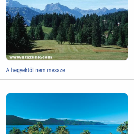
A hegyektõl nem messze