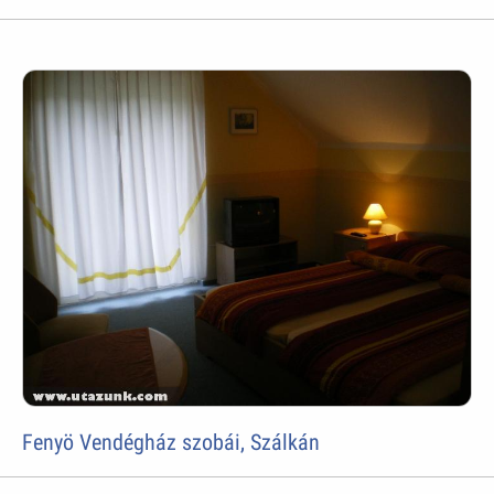
Fenyö Vendégház szobái, Szálkán