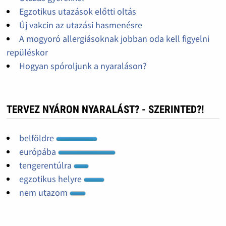
Egzotikus utazások előtti oltás
Új vakcin az utazási hasmenésre
A mogyoró allergiásoknak jobban oda kell figyelni
repüléskor
Hogyan spóroljunk a nyaraláson?
TERVEZ NYÁRON NYARALÁST? - SZERINTED?!
belföldre
európába
tengerentúlra
egzotikus helyre
nem utazom