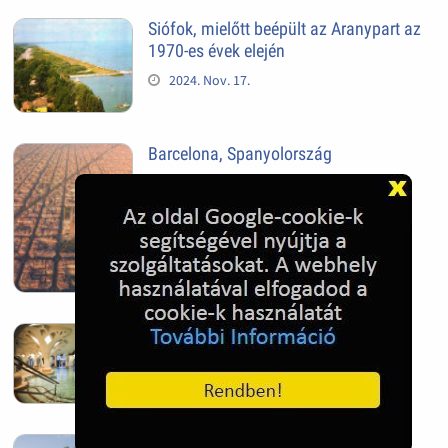
Siófok, mielőtt beépült az Aranypart az
1970-es évek elején
2024. Nov. 17.
Barcelona, Spanyolország
2022. Dec. 04.
Hagymatikum | Makó fürdő
2022. Nov. 01.
Sándorfalva, Nádastó