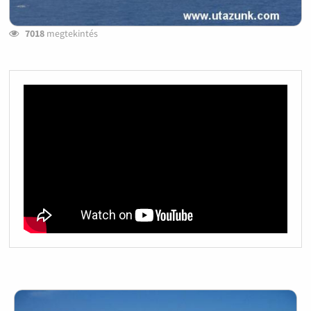
7018
megtekintés