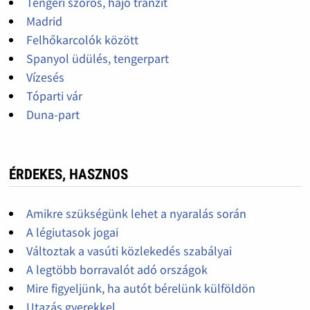
Tengeri szoros, hajó tranzit
Madrid
Felhőkarcolók között
Spanyol üdülés, tengerpart
Vízesés
Tóparti vár
Duna-part
ÉRDEKES, HASZNOS
Amikre szükségünk lehet a nyaralás során
A légiutasok jogai
Változtak a vasúti közlekedés szabályai
A legtöbb borravalót adó országok
Mire figyeljünk, ha autót bérelünk külföldön
Utazás gyerekkel