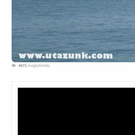
4671
megtekintés