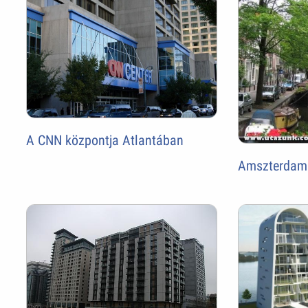
A CNN központja Atlantában
Amszterdam