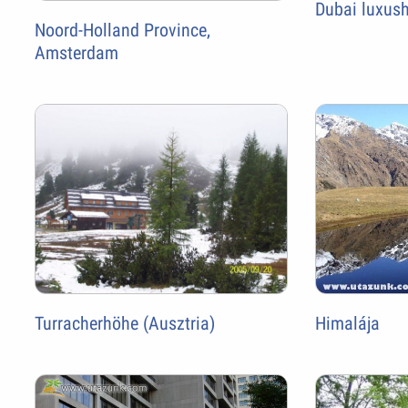
Dubai luxus
Noord-Holland Province,
Amsterdam
Himalája
Turracherhöhe (Ausztria)