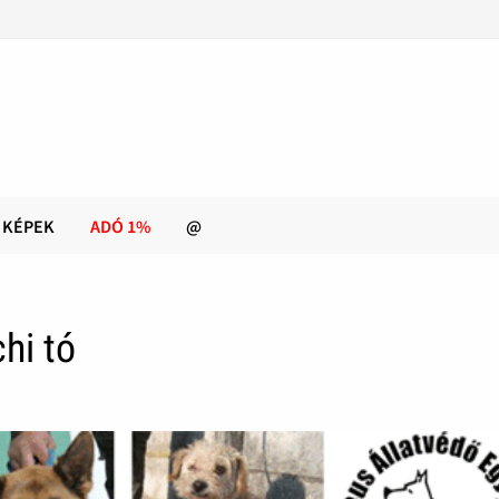
KÉPEK
ADÓ 1%
@
hi tó