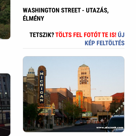
WASHINGTON STREET - UTAZÁS,
ÉLMÉNY
TETSZIK?
TÖLTS FEL FOTÓT TE IS!
ÚJ
KÉP FELTÖLTÉS
g