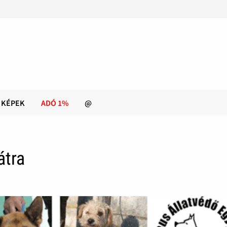
KÉPEK
ADÓ 1%
@
átra