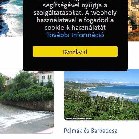
Rodosz, Görögország
Pálmák és Barbadosz