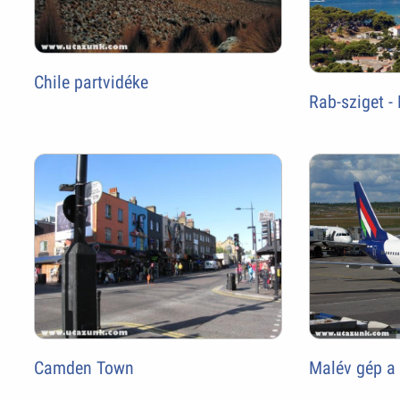
Chile partvidéke
Rab-sziget -
Camden Town
Malév gép a 