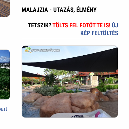
MALAJZIA - UTAZÁS, ÉLMÉNY
TETSZIK?
TÖLTS FEL FOTÓT TE IS!
ÚJ
KÉP FELTÖLTÉS
part