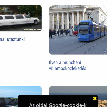
nnal utaztunk!
Ilyen a müncheni
villamosközlekedés