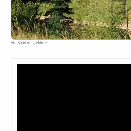
5335
megtekintés