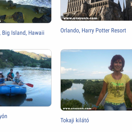
Orlando, Harry Potter Resort
 Big Island, Hawaii
lyón
Tokaji kilátó