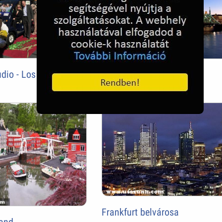
udio - Los Angeles
Budapest, Szabadság híd
Frankfurt belvárosa
land