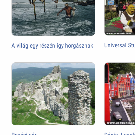
Universal St
A világ egy részén így horgásznak
Regéci vár
Dánia, Lego