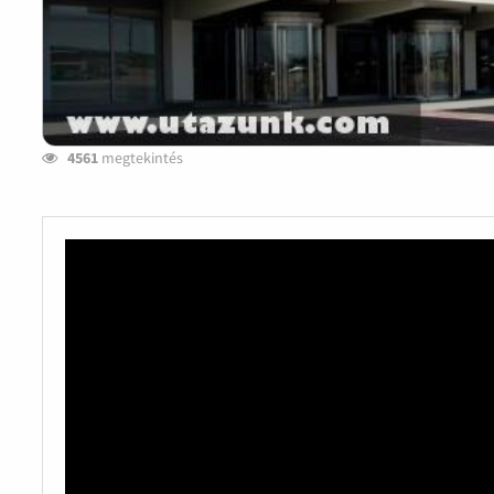
4561
megtekintés