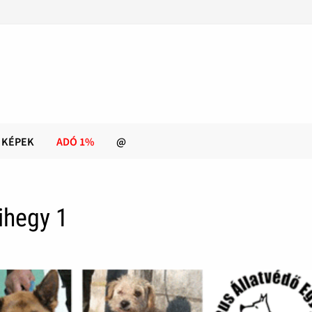
KÉPEK
ADÓ 1%
@
ihegy 1