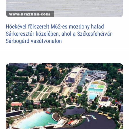
Hóekével fölszerelt M62-es mozdony halad
Sárkeresztúr közelében, ahol a Székesfehérvár-
Sárbogárd vasútvonalon