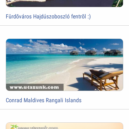
Fûrdõváros Hajdúszoboszló fentrõl :)
Conrad Maldives Rangali Islands