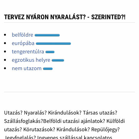
TERVEZ NYÁRON NYARALÁST? - SZERINTED?!
belföldre
európába
tengerentúlra
egzotikus helyre
nem utazom
Utazás? Nyaralás? Kirándulások? Társas utazás?
Szállásfoglakás?Belföldi utazási ajánlatok? Külföldi
utazás? Körutazások? Kirándulások? Repülőjegy?
Jegyfoglalás? Ingyenes szállással kapcsolatos