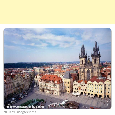
3798
megtekintés