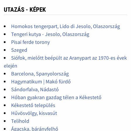
UTAZÁS - KÉPEK
Homokos tengerpart, Lido di Jesolo, Olaszország
Tengeri kutya - Jesolo, Olaszország
Pisai ferde torony
Szeged
Siófok, mielőtt beépült az Aranypart az 1970-es évek
elején
Barcelona, Spanyolország
Hagymatikum | Makó fürdő
Sándorfalva, Nádastó
Hóban gyakran gazdag télen a Kékestető
Kékestető település
Hűvösvölgy, kisvasút
Telihold
Ágacska, bárányfelhő