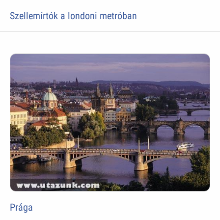
Szellemírtók a londoni metróban
Prága