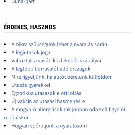
Duna-part
ÉRDEKES, HASZNOS
Amikre szükségünk lehet a nyaralás során
A légiutasok jogai
Változtak a vasúti közlekedés szabályai
A legtöbb borravalót adó országok
Mire figyeljünk, ha autót bérelünk külföldön
Utazás gyerekkel
Egzotikus utazások előtti oltás
Új vakcin az utazási hasmenésre
A mogyoró allergiásoknak jobban oda kell figyelni
repüléskor
Hogyan spóroljunk a nyaraláson?