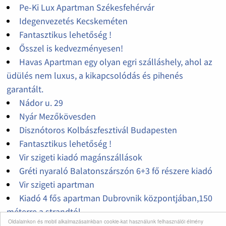
Pe-Ki Lux Apartman Székesfehérvár
Idegenvezetés Kecskeméten
Fantasztikus lehetőség !
Ősszel is kedvezményesen!
Havas Apartman egy olyan egri szálláshely, ahol az
üdülés nem luxus, a kikapcsolódás és pihenés
garantált.
Nádor u. 29
Nyár Mezőkövesden
Disznótoros Kolbászfesztivál Budapesten
Fantasztikus lehetőség !
Vir szigeti kiadó magánszállások
Gréti nyaraló Balatonszárszón 6+3 fő részere kiadó
Vir szigeti apartman
Kiadó 4 fős apartman Dubrovnik központjában,150
méterre a strandtól
Oldalainkon és mobil alkalmazásainkban cookie-kat használunk felhasználói élmény
Kiadó apartman POVILE központjában 150 MÉTERRE