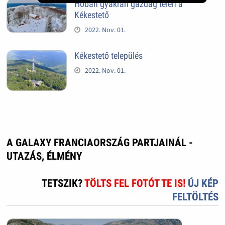
Hóban gyakran gazdag télen a
Kékestető
2022. Nov. 01.
Kékestető település
2022. Nov. 01.
A GALAXY FRANCIAORSZÁG PARTJAINÁL -
UTAZÁS, ÉLMÉNY
TETSZIK?
TÖLTS FEL FOTÓT TE IS!
ÚJ KÉP
FELTÖLTÉS