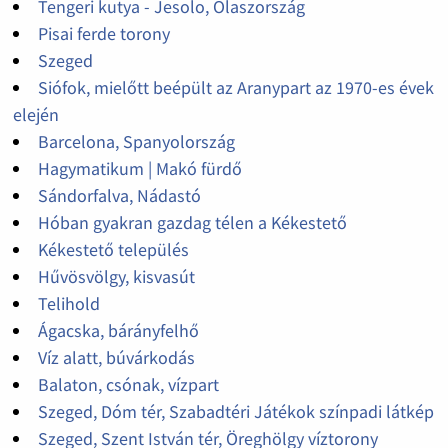
Tengeri kutya - Jesolo, Olaszország
Pisai ferde torony
Szeged
Siófok, mielőtt beépült az Aranypart az 1970-es évek
elején
Barcelona, Spanyolország
Hagymatikum | Makó fürdő
Sándorfalva, Nádastó
Hóban gyakran gazdag télen a Kékestető
Kékestető település
Hűvösvölgy, kisvasút
Telihold
Ágacska, bárányfelhő
Víz alatt, búvárkodás
Balaton, csónak, vízpart
Szeged, Dóm tér, Szabadtéri Játékok színpadi látkép
Szeged, Szent István tér, Öreghölgy víztorony