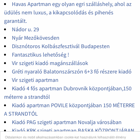
Havas Apartman egy olyan egri szálláshely, ahol az
üdülés nem luxus, a kikapcsolódás és pihenés
garantált.
Nádor u. 29
Nyár Mezőkövesden
Disznótoros Kolbászfesztivál Budapesten
Fantasztikus lehetőség !
Vir szigeti kiadó magánszállások
Gréti nyaraló Balatonszárszón 6+3 fő részere kiadó
Vir szigeti apartman
Kiadó 4 fős apartman Dubrovnik központjában,150
méterre a strandtól
Kiadó apartman POVILE központjában 150 MÉTERRE
A STRANDTÓL
Kiadó PAG szigeti apartman Novalja városában
Kiadó KRK szigeti apartman BASKA KÖZPONTJÁBAN
Oldalainkon és mobil alkalmazásainkban cookie-kat használunk felhasználói élmény