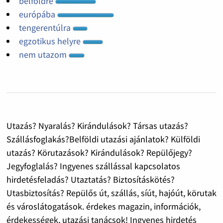
belföldre
európába
tengerentúlra
egzotikus helyre
nem utazom
Utazás? Nyaralás? Kirándulások? Társas utazás?
Szállásfoglakás?Belföldi utazási ajánlatok? Külföldi
utazás? Körutazások? Kirándulások? Repülőjegy?
Jegyfoglalás? Ingyenes szállással kapcsolatos
hirdetésfeladás? Utaztatás? Biztosításkötés?
Utasbiztosítás? Repülős út, szállás, síút, hajóút, körutak
és városlátogatások. érdekes magazin, információk,
érdekességek, utazási tanácsok! Ingyenes hirdetés