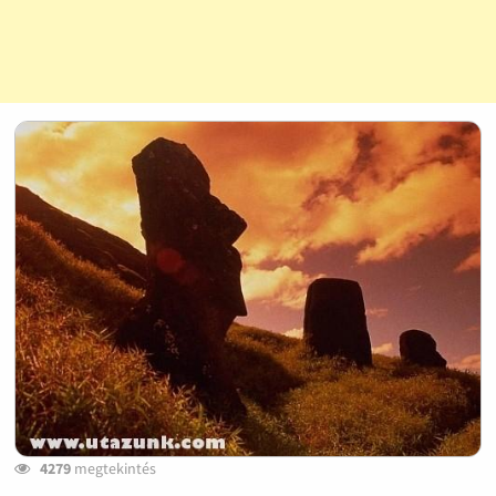
4279
megtekintés