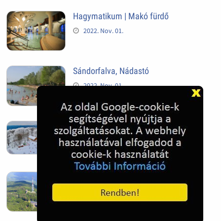
Hagymatikum | Makó fürdő
2022. Nov. 01.
Sándorfalva, Nádastó
2022. Nov. 01.
Hóban gyakran gazdag télen a
Kékestető
2022. Nov. 01.
Kékestető település
2022. Nov. 01.