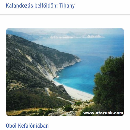
Kalandozás belföldön: Tihany
Öböl Kefalóniában