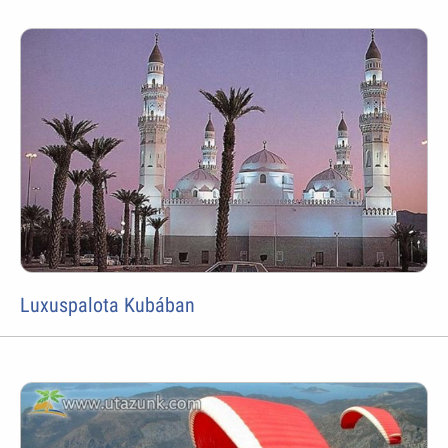
Luxuspalota Kubában