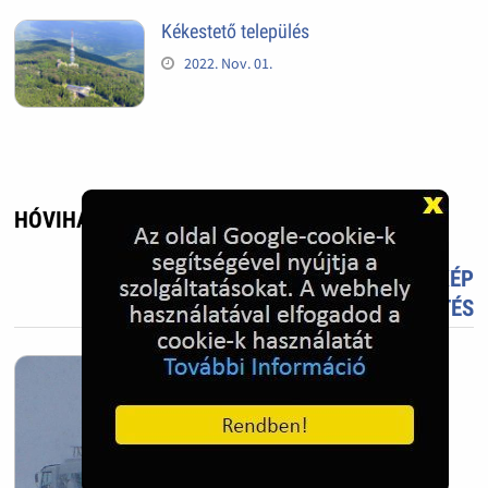
Kékestető település
2022. Nov. 01.
HÓVIHAR A REPTÉREN - UTAZÁS, ÉLMÉNY
TETSZIK?
TÖLTS FEL FOTÓT TE IS!
ÚJ KÉP
FELTÖLTÉS