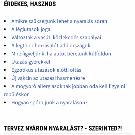
ÉRDEKES, HASZNOS
Amikre szükségünk lehet a nyaralás során
A légiutasok jogai
Változtak a vasúti közlekedés szabályai
A legtöbb borravalót adó országok
Mire figyeljünk, ha autót bérelünk külföldön
Utazás gyerekkel
Egzotikus utazások előtti oltás
Új vakcin az utazási hasmenésre
A mogyoró allergiásoknak jobban oda kell figyelni
repüléskor
Hogyan spóroljunk a nyaraláson?
TERVEZ NYÁRON NYARALÁST? - SZERINTED?!