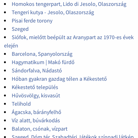
Homokos tengerpart, Lido di Jesolo, Olaszország
Tengeri kutya - Jesolo, Olaszország
Pisai ferde torony
Szeged
Siófok, mielőtt beépült az Aranypart az 1970-es évek
elején
Barcelona, Spanyolország
Hagymatikum | Makó fürdő
Sándorfalva, Nádastó
Hóban gyakran gazdag télen a Kékestető
Kékestető település
Hűvösvölgy, kisvasút
Telihold
Ágacska, bárányfelhő
Víz alatt, búvárkodás
Balaton, csónak, vízpart
Szeged, Dóm tér, Szabadtéri Játékok színpadi látkép