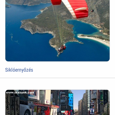
Siklóernyőzés