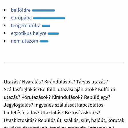
belföldre
európába
tengerentúlra
egzotikus helyre
nem utazom
Utazás? Nyaralás? Kirándulások? Társas utazás?
Szállásfoglakás?Belföldi utazási ajánlatok? Külföldi
utazás? Körutazások? Kirándulások? Repülőjegy?
Jegyfoglalás? Ingyenes szállással kapcsolatos
hirdetésfeladás? Utaztatás? Biztosításkötés?
Utasbiztosítás? Repülős út, szállás, síút, hajóút, körutak
és városlátogatások. érdekes magazin, információk,