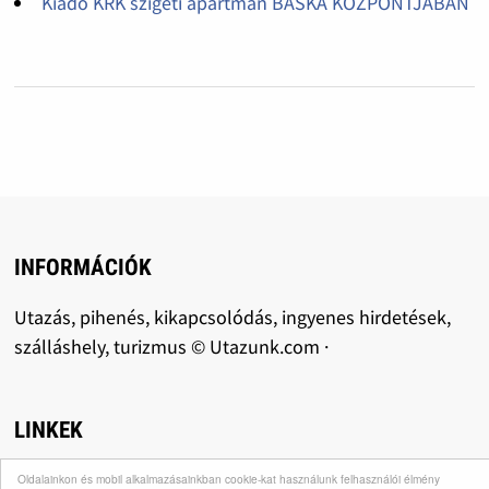
Kiadó KRK szigeti apartman BASKA KÖZPONTJÁBAN
INFORMÁCIÓK
Utazás, pihenés, kikapcsolódás, ingyenes hirdetések,
szálláshely, turizmus © Utazunk.com ·
LINKEK
Oldalainkon és mobil alkalmazásainkban cookie-kat használunk felhasználói élmény
Receptmix