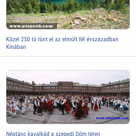
Közel 250 tó tûnt el az elmúlt fél évszázadban
Kínában
Néptánc kavalkád a szegedi Dóm téren