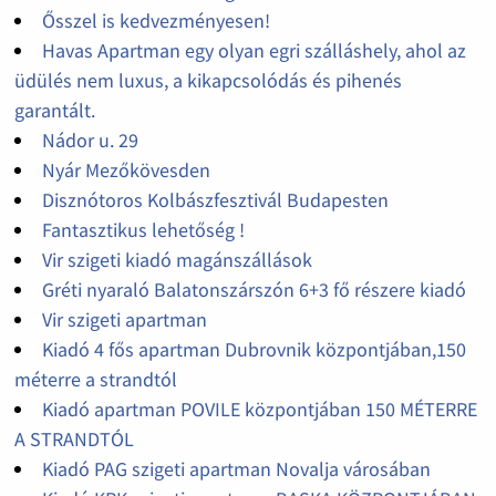
Ősszel is kedvezményesen!
Havas Apartman egy olyan egri szálláshely, ahol az
üdülés nem luxus, a kikapcsolódás és pihenés
garantált.
Nádor u. 29
Nyár Mezőkövesden
Disznótoros Kolbászfesztivál Budapesten
Fantasztikus lehetőség !
Vir szigeti kiadó magánszállások
Gréti nyaraló Balatonszárszón 6+3 fő részere kiadó
Vir szigeti apartman
Kiadó 4 fős apartman Dubrovnik központjában,150
méterre a strandtól
Kiadó apartman POVILE központjában 150 MÉTERRE
A STRANDTÓL
Kiadó PAG szigeti apartman Novalja városában