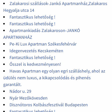
Zalakarosi szállások-Jankó Apartmanház,Zalakaros
Hegyalja utca 14
Fantasztikus lehetőség !
Fantasztikus lehetőség !
Apartmankiadás Zalakaroson-JANKÓ
APARTMANHÁZ
Pe-Ki Lux Apartman Székesfehérvár
Idegenvezetés Kecskeméten
Fantasztikus lehetőség !
Ősszel is kedvezményesen!
Havas Apartman egy olyan egri szálláshely, ahol az
üdülés nem luxus, a kikapcsolódás és pihenés
garantált.
Nádor u. 29
Nyár Mezőkövesden
Disznótoros Kolbászfesztivál Budapesten
Fantasztikus lehetőség !