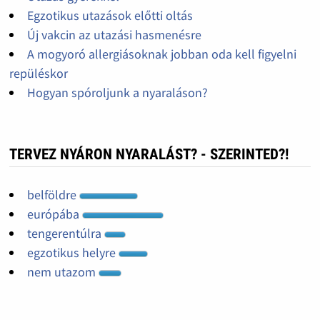
Egzotikus utazások előtti oltás
Új vakcin az utazási hasmenésre
A mogyoró allergiásoknak jobban oda kell figyelni
repüléskor
Hogyan spóroljunk a nyaraláson?
TERVEZ NYÁRON NYARALÁST? - SZERINTED?!
belföldre
európába
tengerentúlra
egzotikus helyre
nem utazom