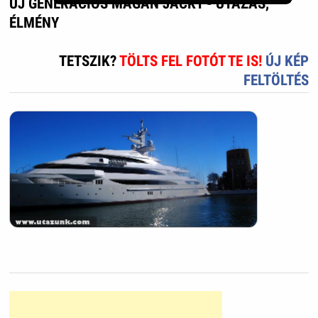
ÚJ GENERÁCIÓS MAGÁN JACKT - UTAZÁS,
ÉLMÉNY
TETSZIK?
TÖLTS FEL FOTÓT TE IS!
ÚJ KÉP
FELTÖLTÉS