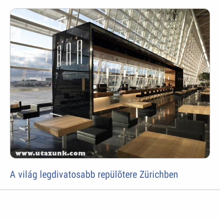
A világ legdivatosabb repülõtere Zürichben