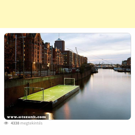
4338
megtekintés