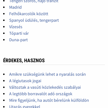
Tengeri szoros, hajó tranzit
Madrid
Felhőkarcolók között
Spanyol üdülés, tengerpart
Vízesés
Tóparti vár
Duna-part
ÉRDEKES, HASZNOS
Amikre szükségünk lehet a nyaralás során
A légiutasok jogai
Változtak a vasúti közlekedés szabályai
A legtöbb borravalót adó országok
Mire figyeljünk, ha autót bérelünk külföldön
Utazás gyerekkel