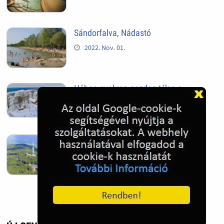
Sándorfalva, Nádastó
2022. Nov. 01.
Hóban gyakran gazdag télen a
Kékestető
2022. Nov. 01.
Kékestető település
2022. Nov. 01.