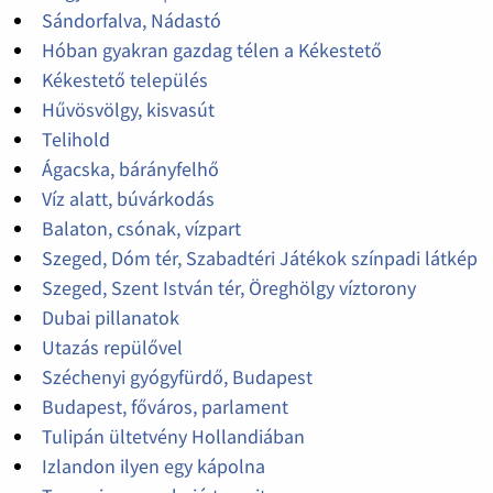
Sándorfalva, Nádastó
Hóban gyakran gazdag télen a Kékestető
Kékestető település
Hűvösvölgy, kisvasút
Telihold
Ágacska, bárányfelhő
Víz alatt, búvárkodás
Balaton, csónak, vízpart
Szeged, Dóm tér, Szabadtéri Játékok színpadi látkép
Szeged, Szent István tér, Öreghölgy víztorony
Dubai pillanatok
Utazás repülővel
Széchenyi gyógyfürdő, Budapest
Budapest, főváros, parlament
Tulipán ültetvény Hollandiában
Izlandon ilyen egy kápolna