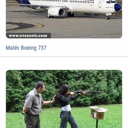
Malév Boeing 737