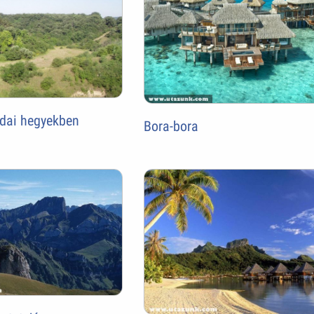
udai hegyekben
Bora-bora