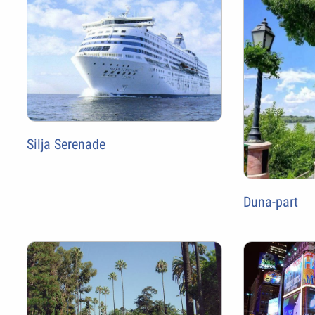
Silja Serenade
Duna-part