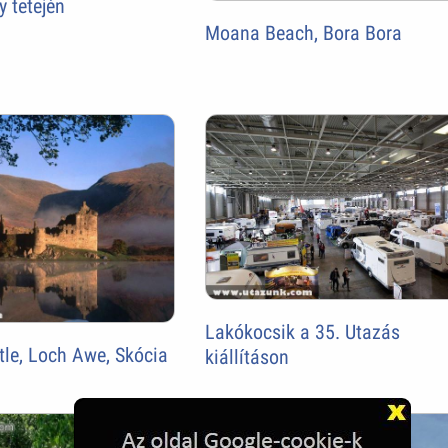
y tetején
Moana Beach, Bora Bora
Lakókocsik a 35. Utazás
tle, Loch Awe, Skócia
kiállításon