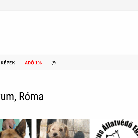
KÉPEK
ADÓ 1%
@
rum, Róma