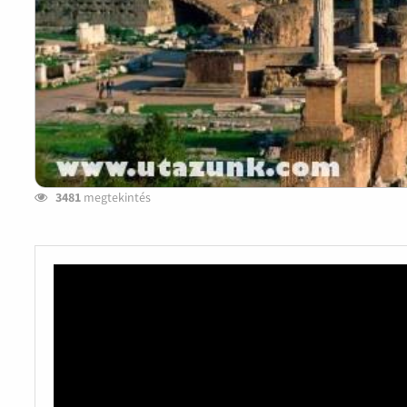
3481
megtekintés