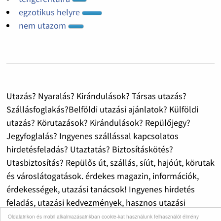
egzotikus helyre
nem utazom
Utazás? Nyaralás? Kirándulások? Társas utazás?
Szállásfoglakás?Belföldi utazási ajánlatok? Külföldi
utazás? Körutazások? Kirándulások? Repülőjegy?
Jegyfoglalás? Ingyenes szállással kapcsolatos
hirdetésfeladás? Utaztatás? Biztosításkötés?
Utasbiztosítás? Repülős út, szállás, síút, hajóút, körutak
és városlátogatások. érdekes magazin, információk,
érdekességek, utazási tanácsok! Ingyenes hirdetés
feladás, utazási kedvezmények, hasznos utazási
információk!
Oldalainkon és mobil alkalmazásainkban cookie-kat használunk felhasználói élmény