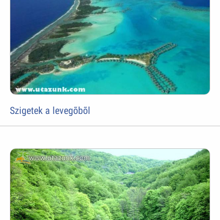
Szigetek a levegõbõl