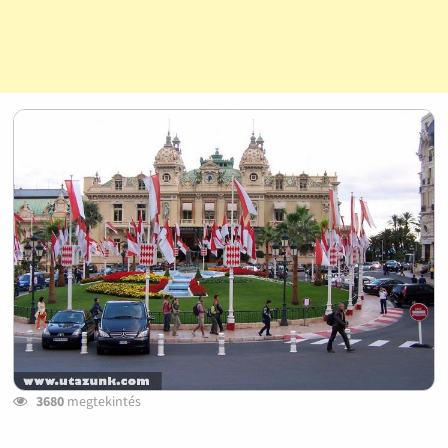
3680
megtekintés