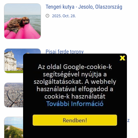
Tengeri kutya - Jesolo, Olaszország
2025. Oct. 28.
Pisai ferde torony
2025. Oct. 28.
Szeged
2025. Oct. 28.
Siófok, mielőtt beépült az Aranypart az
1970-es évek elején
2024. Nov. 17.