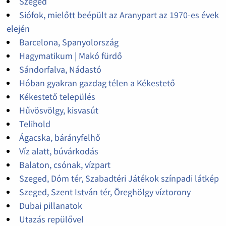
Szeged
Siófok, mielőtt beépült az Aranypart az 1970-es évek
elején
Barcelona, Spanyolország
Hagymatikum | Makó fürdő
Sándorfalva, Nádastó
Hóban gyakran gazdag télen a Kékestető
Kékestető település
Hűvösvölgy, kisvasút
Telihold
Ágacska, bárányfelhő
Víz alatt, búvárkodás
Balaton, csónak, vízpart
Szeged, Dóm tér, Szabadtéri Játékok színpadi látkép
Szeged, Szent István tér, Öreghölgy víztorony
Dubai pillanatok
Utazás repülővel