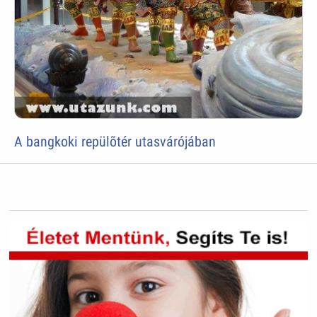
A bangkoki repülõtér utasvárójában