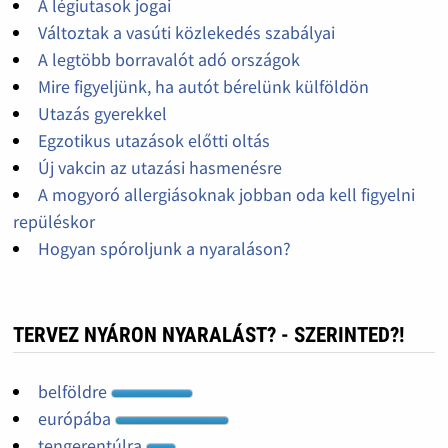
A légiutasok jogai
Változtak a vasúti közlekedés szabályai
A legtöbb borravalót adó országok
Mire figyeljünk, ha autót bérelünk külföldön
Utazás gyerekkel
Egzotikus utazások előtti oltás
Új vakcin az utazási hasmenésre
A mogyoró allergiásoknak jobban oda kell figyelni
repüléskor
Hogyan spóroljunk a nyaraláson?
TERVEZ NYÁRON NYARALÁST? - SZERINTED?!
belföldre
európába
tengerentúlra