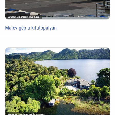
Malév gép a kifutópályán