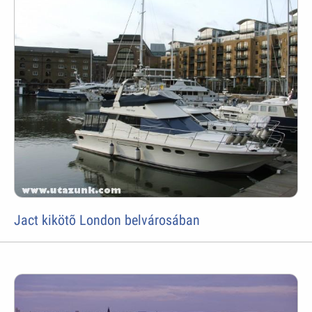
Jact kikötõ London belvárosában