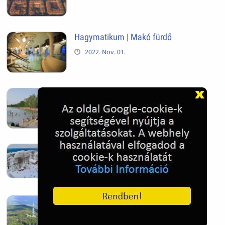
Hagymatikum | Makó fürdő
2022. Nov. 01.
Sándorfalva, Nádastó
2022. Nov. 01.
Hóban gyakran gazdag télen a
Kékestető
2022. Nov. 01.
Kékestető település
2022. Nov. 01.