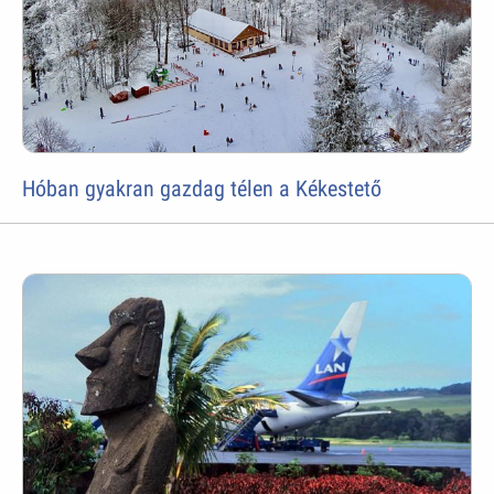
Hóban gyakran gazdag télen a Kékestető