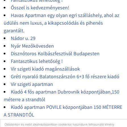
Ősszel is kedvezményesen!
Havas Apartman egy olyan egri szálláshely, ahol az
üdülés nem luxus, a kikapcsolódás és pihenés
garantált.
Nádor u. 29
Nyár Mezőkövesden
Disznótoros Kolbászfesztivál Budapesten
Fantasztikus lehetőség !
Vir szigeti kiadó magánszállások
Gréti nyaraló Balatonszárszón 6+3 fő részere kiadó
Vir szigeti apartman
Kiadó 4 fős apartman Dubrovnik központjában,150
méterre a strandtól
Kiadó apartman POVILE központjában 150 MÉTERRE
A STRANDTÓL
Kiadó PAG szigeti apartman Novalja városában
Oldalainkon és mobil alkalmazásainkban cookie-kat használunk felhasználói élmény