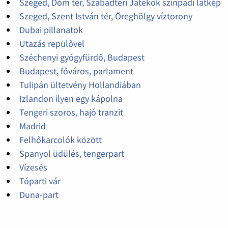
Szeged, Dóm tér, Szabadtéri Játékok színpadi látkép
Szeged, Szent István tér, Öreghölgy víztorony
Dubai pillanatok
Utazás repülővel
Széchenyi gyógyfürdő, Budapest
Budapest, főváros, parlament
Tulipán ültetvény Hollandiában
Izlandon ilyen egy kápolna
Tengeri szoros, hajó tranzit
Madrid
Felhőkarcolók között
Spanyol üdülés, tengerpart
Vízesés
Tóparti vár
Duna-part