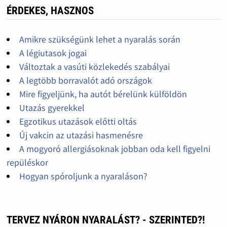
ÉRDEKES, HASZNOS
Amikre szükségünk lehet a nyaralás során
A légiutasok jogai
Változtak a vasúti közlekedés szabályai
A legtöbb borravalót adó országok
Mire figyeljünk, ha autót bérelünk külföldön
Utazás gyerekkel
Egzotikus utazások előtti oltás
Új vakcin az utazási hasmenésre
A mogyoró allergiásoknak jobban oda kell figyelni
repüléskor
Hogyan spóroljunk a nyaraláson?
TERVEZ NYÁRON NYARALÁST? - SZERINTED?!