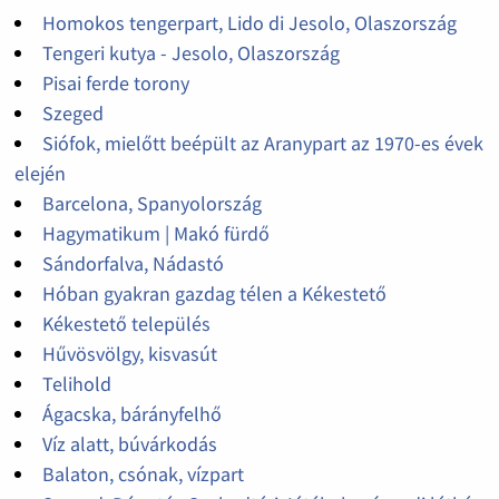
Homokos tengerpart, Lido di Jesolo, Olaszország
Tengeri kutya - Jesolo, Olaszország
Pisai ferde torony
Szeged
Siófok, mielőtt beépült az Aranypart az 1970-es évek
elején
Barcelona, Spanyolország
Hagymatikum | Makó fürdő
Sándorfalva, Nádastó
Hóban gyakran gazdag télen a Kékestető
Kékestető település
Hűvösvölgy, kisvasút
Telihold
Ágacska, bárányfelhő
Víz alatt, búvárkodás
Balaton, csónak, vízpart