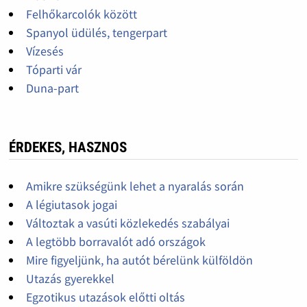
Felhőkarcolók között
Spanyol üdülés, tengerpart
Vízesés
Tóparti vár
Duna-part
ÉRDEKES, HASZNOS
Amikre szükségünk lehet a nyaralás során
A légiutasok jogai
Változtak a vasúti közlekedés szabályai
A legtöbb borravalót adó országok
Mire figyeljünk, ha autót bérelünk külföldön
Utazás gyerekkel
Egzotikus utazások előtti oltás