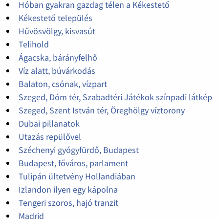
Hóban gyakran gazdag télen a Kékestető
Kékestető település
Hűvösvölgy, kisvasút
Telihold
Ágacska, bárányfelhő
Víz alatt, búvárkodás
Balaton, csónak, vízpart
Szeged, Dóm tér, Szabadtéri Játékok színpadi látkép
Szeged, Szent István tér, Öreghölgy víztorony
Dubai pillanatok
Utazás repülővel
Széchenyi gyógyfürdő, Budapest
Budapest, főváros, parlament
Tulipán ültetvény Hollandiában
Izlandon ilyen egy kápolna
Tengeri szoros, hajó tranzit
Madrid