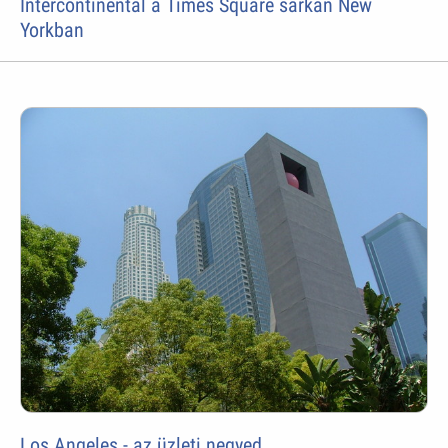
Intercontinental a Times Square sarkán New
Yorkban
Los Angeles - az üzleti negyed