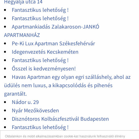
Hegyalja utca 14
Fantasztikus lehetőség !
Fantasztikus lehetőség !
Apartmankiadás Zalakaroson-JANKÓ
APARTMANHÁZ
Pe-Ki Lux Apartman Székesfehérvár
Idegenvezetés Kecskeméten
Fantasztikus lehetőség !
Ősszel is kedvezményesen!
Havas Apartman egy olyan egri szálláshely, ahol az
üdülés nem luxus, a kikapcsolódás és pihenés
garantált.
Nádor u. 29
Nyár Mezőkövesden
Disznótoros Kolbászfesztivál Budapesten
Fantasztikus lehetőség !
Vir szigeti kiadó magánszállások
Oldalainkon és mobil alkalmazásainkban cookie-kat használunk felhasználói élmény