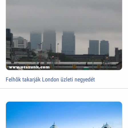
Felhõk takarják London üzleti negyedét