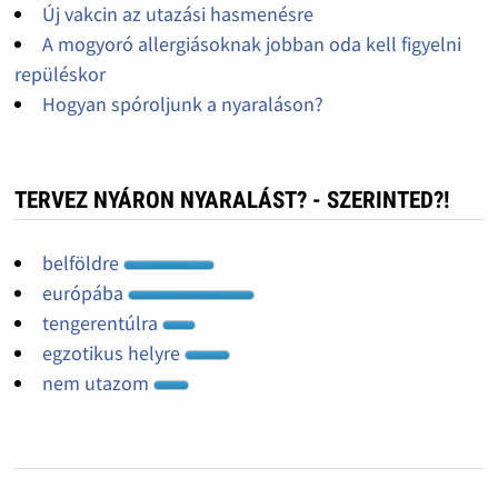
Új vakcin az utazási hasmenésre
A mogyoró allergiásoknak jobban oda kell figyelni
repüléskor
Hogyan spóroljunk a nyaraláson?
TERVEZ NYÁRON NYARALÁST? - SZERINTED?!
belföldre
európába
tengerentúlra
egzotikus helyre
nem utazom