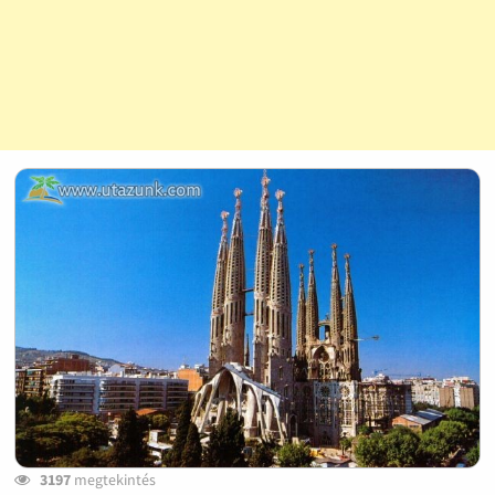
3197
megtekintés