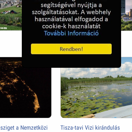
Varsó
élsziget a Nemzetközi
Tisza-tavi Vizi kirándulás