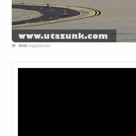
4540
megtekintés