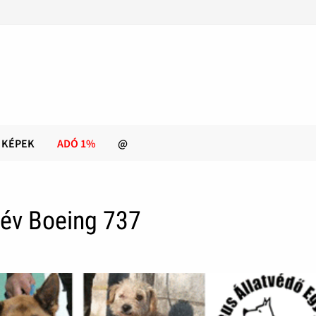
KÉPEK
ADÓ 1%
@
év Boeing 737