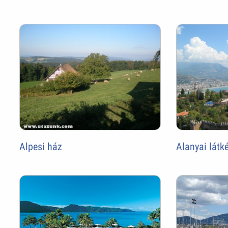
Alpesi ház
Alanyai látk