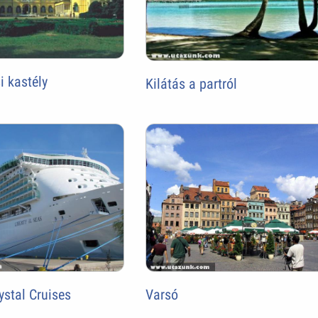
 kastély
Kilátás a partról
ystal Cruises
Varsó