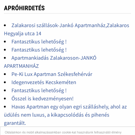
APRÓHIRDETÉS
Zalakarosi szállások-Jankó Apartmanház,Zalakaros
Hegyalja utca 14
Fantasztikus lehetőség !
Fantasztikus lehetőség !
Apartmankiadás Zalakaroson-JANKÓ
APARTMANHÁZ
Pe-Ki Lux Apartman Székesfehérvár
Idegenvezetés Kecskeméten
Fantasztikus lehetőség !
Ősszel is kedvezményesen!
Havas Apartman egy olyan egri szálláshely, ahol az
üdülés nem luxus, a kikapcsolódás és pihenés
garantált.
Nádor u. 29
Oldalainkon és mobil alkalmazásainkban cookie-kat használunk felhasználói élmény