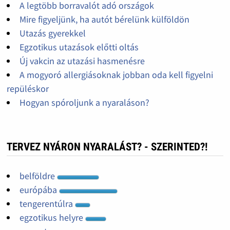
A legtöbb borravalót adó országok
Mire figyeljünk, ha autót bérelünk külföldön
Utazás gyerekkel
Egzotikus utazások előtti oltás
Új vakcin az utazási hasmenésre
A mogyoró allergiásoknak jobban oda kell figyelni
repüléskor
Hogyan spóroljunk a nyaraláson?
TERVEZ NYÁRON NYARALÁST? - SZERINTED?!
belföldre
európába
tengerentúlra
egzotikus helyre