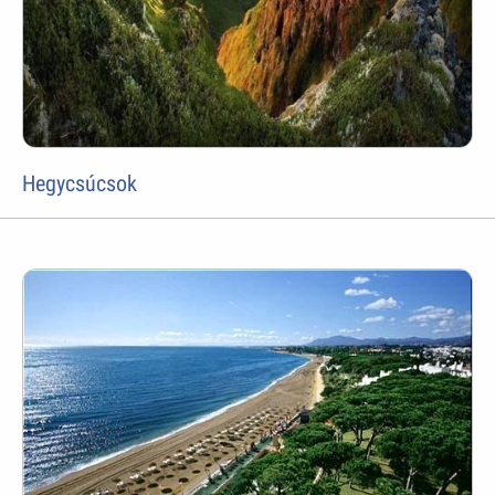
Hegycsúcsok