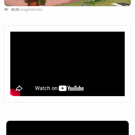
4639
megtekintés