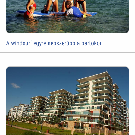
A windsurf egyre népszerűbb a partokon