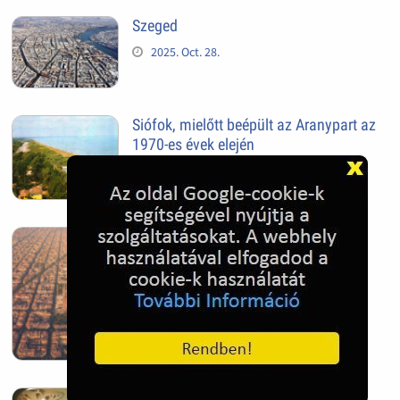
Szeged
2025. Oct. 28.
Siófok, mielőtt beépült az Aranypart az
1970-es évek elején
2024. Nov. 17.
Barcelona, Spanyolország
2022. Dec. 04.
Hagymatikum | Makó fürdő