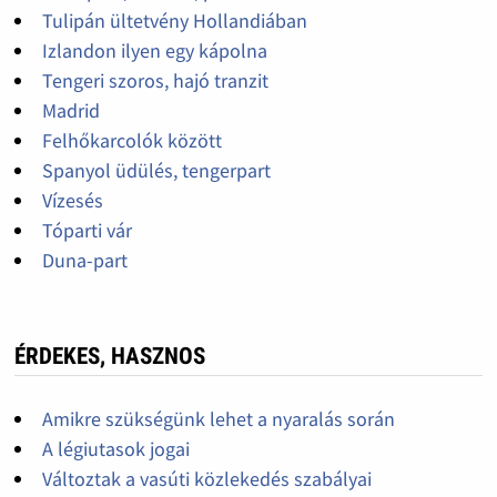
Tulipán ültetvény Hollandiában
Izlandon ilyen egy kápolna
Tengeri szoros, hajó tranzit
Madrid
Felhőkarcolók között
Spanyol üdülés, tengerpart
Vízesés
Tóparti vár
Duna-part
ÉRDEKES, HASZNOS
Amikre szükségünk lehet a nyaralás során
A légiutasok jogai
Változtak a vasúti közlekedés szabályai