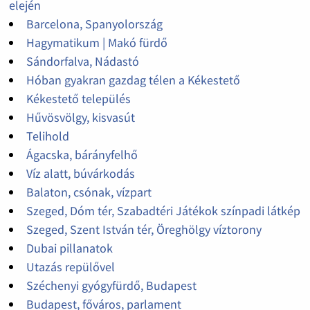
elején
Barcelona, Spanyolország
Hagymatikum | Makó fürdő
Sándorfalva, Nádastó
Hóban gyakran gazdag télen a Kékestető
Kékestető település
Hűvösvölgy, kisvasút
Telihold
Ágacska, bárányfelhő
Víz alatt, búvárkodás
Balaton, csónak, vízpart
Szeged, Dóm tér, Szabadtéri Játékok színpadi látkép
Szeged, Szent István tér, Öreghölgy víztorony
Dubai pillanatok
Utazás repülővel
Széchenyi gyógyfürdő, Budapest
Budapest, főváros, parlament