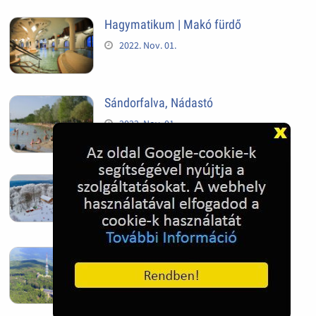
Hagymatikum | Makó fürdő
2022. Nov. 01.
Sándorfalva, Nádastó
2022. Nov. 01.
Hóban gyakran gazdag télen a
Kékestető
2022. Nov. 01.
Kékestető település
2022. Nov. 01.