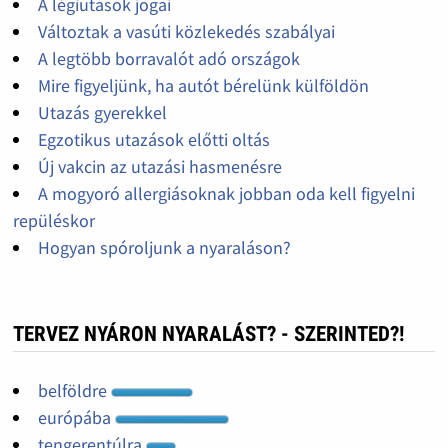
A légiutasok jogai
Változtak a vasúti közlekedés szabályai
A legtöbb borravalót adó országok
Mire figyeljünk, ha autót bérelünk külföldön
Utazás gyerekkel
Egzotikus utazások előtti oltás
Új vakcin az utazási hasmenésre
A mogyoró allergiásoknak jobban oda kell figyelni
repüléskor
Hogyan spóroljunk a nyaraláson?
TERVEZ NYÁRON NYARALÁST? - SZERINTED?!
belföldre
európába
tengerentúlra