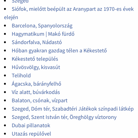
Szeged
Siófok, mielőtt beépült az Aranypart az 1970-es évek
elején
Barcelona, Spanyolország
Hagymatikum | Makó fürdő
Sándorfalva, Nádastó
Hóban gyakran gazdag télen a Kékestető
Kékestető település
Hűvösvölgy, kisvasút
Telihold
Ágacska, bárányfelhő
Víz alatt, búvárkodás
Balaton, csónak, vízpart
Szeged, Dóm tér, Szabadtéri Játékok színpadi látkép
Szeged, Szent István tér, Öreghölgy víztorony
Dubai pillanatok
Utazás repülővel