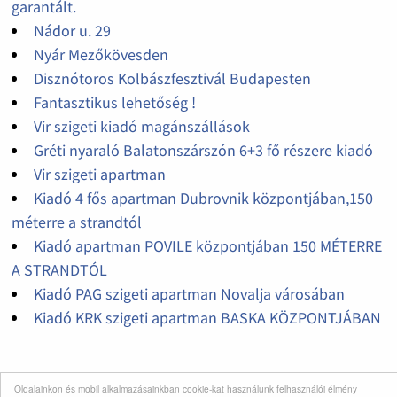
garantált.
Nádor u. 29
Nyár Mezőkövesden
Disznótoros Kolbászfesztivál Budapesten
Fantasztikus lehetőség !
Vir szigeti kiadó magánszállások
Gréti nyaraló Balatonszárszón 6+3 fő részere kiadó
Vir szigeti apartman
Kiadó 4 fős apartman Dubrovnik központjában,150
méterre a strandtól
Kiadó apartman POVILE központjában 150 MÉTERRE
A STRANDTÓL
Kiadó PAG szigeti apartman Novalja városában
Kiadó KRK szigeti apartman BASKA KÖZPONTJÁBAN
Oldalainkon és mobil alkalmazásainkban cookie-kat használunk felhasználói élmény