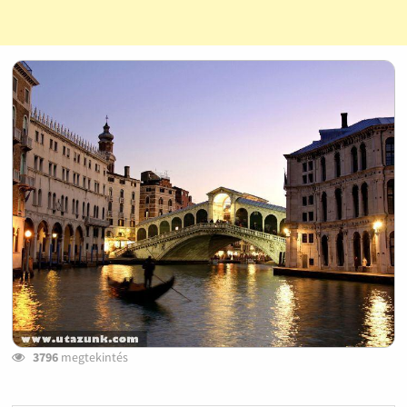
3796
megtekintés