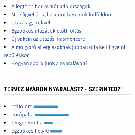
A legtöbb borravalót adó országok
Mire figyeljünk, ha autót bérelünk külföldön
Utazás gyerekkel
Egzotikus utazások előtti oltás
Új vakcin az utazási hasmenésre
A mogyoró allergiásoknak jobban oda kell figyelni
repüléskor
Hogyan spóroljunk a nyaraláson?
TERVEZ NYÁRON NYARALÁST? - SZERINTED?!
belföldre
európába
tengerentúlra
egzotikus helyre