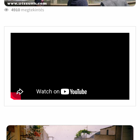
4910
megtekintés