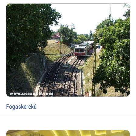
Fogaskerekû