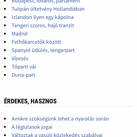
Budapest, főváros, parlament
Tulipán ültetvény Hollandiában
Izlandon ilyen egy kápolna
Tengeri szoros, hajó tranzit
Madrid
Felhőkarcolók között
Spanyol üdülés, tengerpart
Vízesés
Tóparti vár
Duna-part
ÉRDEKES, HASZNOS
Amikre szükségünk lehet a nyaralás során
A légiutasok jogai
Változtak a vasúti közlekedés szabályai