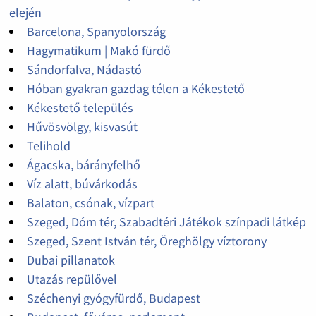
elején
Barcelona, Spanyolország
Hagymatikum | Makó fürdő
Sándorfalva, Nádastó
Hóban gyakran gazdag télen a Kékestető
Kékestető település
Hűvösvölgy, kisvasút
Telihold
Ágacska, bárányfelhő
Víz alatt, búvárkodás
Balaton, csónak, vízpart
Szeged, Dóm tér, Szabadtéri Játékok színpadi látkép
Szeged, Szent István tér, Öreghölgy víztorony
Dubai pillanatok
Utazás repülővel
Széchenyi gyógyfürdő, Budapest