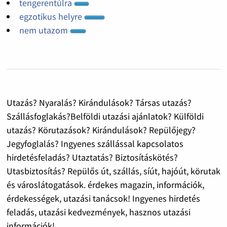
tengerentúlra
egzotikus helyre
nem utazom
Utazás? Nyaralás? Kirándulások? Társas utazás?
Szállásfoglakás?Belföldi utazási ajánlatok? Külföldi
utazás? Körutazások? Kirándulások? Repülőjegy?
Jegyfoglalás? Ingyenes szállással kapcsolatos
hirdetésfeladás? Utaztatás? Biztosításkötés?
Utasbiztosítás? Repülős út, szállás, síút, hajóút, körutak
és városlátogatások. érdekes magazin, információk,
érdekességek, utazási tanácsok! Ingyenes hirdetés
feladás, utazási kedvezmények, hasznos utazási
információk!