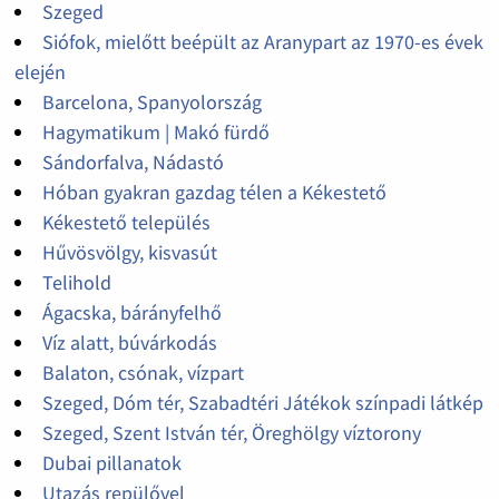
Szeged
Siófok, mielőtt beépült az Aranypart az 1970-es évek
elején
Barcelona, Spanyolország
Hagymatikum | Makó fürdő
Sándorfalva, Nádastó
Hóban gyakran gazdag télen a Kékestető
Kékestető település
Hűvösvölgy, kisvasút
Telihold
Ágacska, bárányfelhő
Víz alatt, búvárkodás
Balaton, csónak, vízpart
Szeged, Dóm tér, Szabadtéri Játékok színpadi látkép
Szeged, Szent István tér, Öreghölgy víztorony
Dubai pillanatok
Utazás repülővel