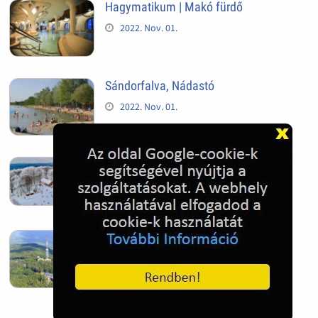
Hagymatikum | Makó fürdő
2022. Nov. 01.
Sándorfalva, Nádastó
2022. Nov. 01.
Hóban gyakran gazdag télen a
Kékestető
2022. Nov. 01.
Kékestető település
2022. Nov. 01.