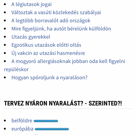
A légiutasok jogai
Változtak a vasúti közlekedés szabályai
A legtöbb borravalót adó országok
Mire figyeljünk, ha autót bérelünk külföldön
Utazás gyerekkel
Egzotikus utazások előtti oltás
Új vakcin az utazási hasmenésre
A mogyoró allergiásoknak jobban oda kell figyelni
repüléskor
Hogyan spóroljunk a nyaraláson?
TERVEZ NYÁRON NYARALÁST? - SZERINTED?!
belföldre
európába