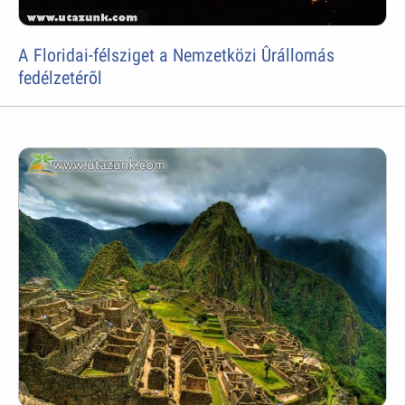
A Floridai-félsziget a Nemzetközi Ûrállomás
fedélzetérõl