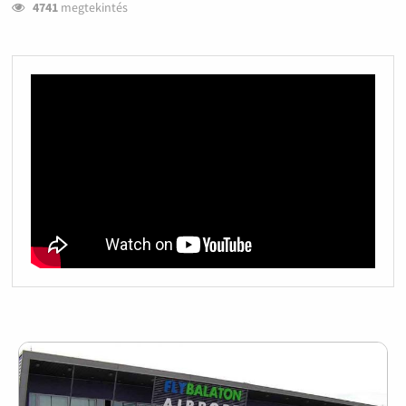
4741
megtekintés