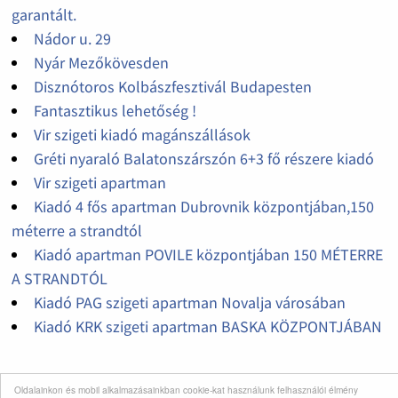
garantált.
Nádor u. 29
Nyár Mezőkövesden
Disznótoros Kolbászfesztivál Budapesten
Fantasztikus lehetőség !
Vir szigeti kiadó magánszállások
Gréti nyaraló Balatonszárszón 6+3 fő részere kiadó
Vir szigeti apartman
Kiadó 4 fős apartman Dubrovnik központjában,150
méterre a strandtól
Kiadó apartman POVILE központjában 150 MÉTERRE
A STRANDTÓL
Kiadó PAG szigeti apartman Novalja városában
Kiadó KRK szigeti apartman BASKA KÖZPONTJÁBAN
Oldalainkon és mobil alkalmazásainkban cookie-kat használunk felhasználói élmény