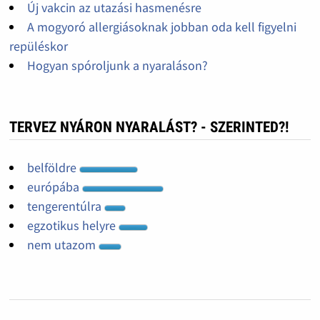
Új vakcin az utazási hasmenésre
A mogyoró allergiásoknak jobban oda kell figyelni
repüléskor
Hogyan spóroljunk a nyaraláson?
TERVEZ NYÁRON NYARALÁST? - SZERINTED?!
belföldre
európába
tengerentúlra
egzotikus helyre
nem utazom