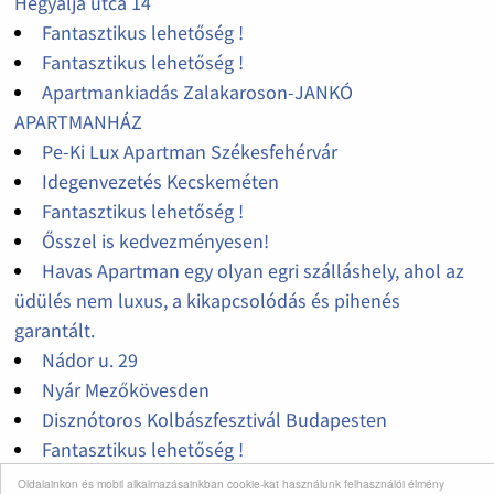
Hegyalja utca 14
Fantasztikus lehetőség !
Fantasztikus lehetőség !
Apartmankiadás Zalakaroson-JANKÓ
APARTMANHÁZ
Pe-Ki Lux Apartman Székesfehérvár
Idegenvezetés Kecskeméten
Fantasztikus lehetőség !
Ősszel is kedvezményesen!
Havas Apartman egy olyan egri szálláshely, ahol az
üdülés nem luxus, a kikapcsolódás és pihenés
garantált.
Nádor u. 29
Nyár Mezőkövesden
Disznótoros Kolbászfesztivál Budapesten
Fantasztikus lehetőség !
Vir szigeti kiadó magánszállások
Oldalainkon és mobil alkalmazásainkban cookie-kat használunk felhasználói élmény