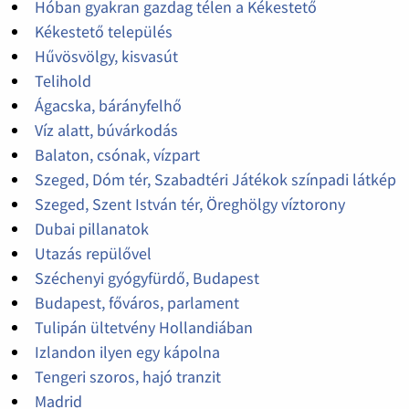
Hóban gyakran gazdag télen a Kékestető
Kékestető település
Hűvösvölgy, kisvasút
Telihold
Ágacska, bárányfelhő
Víz alatt, búvárkodás
Balaton, csónak, vízpart
Szeged, Dóm tér, Szabadtéri Játékok színpadi látkép
Szeged, Szent István tér, Öreghölgy víztorony
Dubai pillanatok
Utazás repülővel
Széchenyi gyógyfürdő, Budapest
Budapest, főváros, parlament
Tulipán ültetvény Hollandiában
Izlandon ilyen egy kápolna
Tengeri szoros, hajó tranzit
Madrid