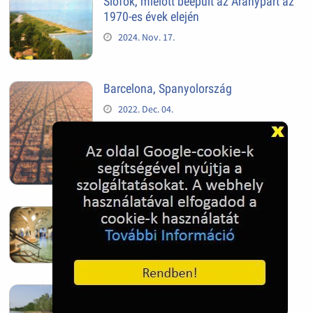
Siófok, mielőtt beépült az Aranypart az
1970-es évek elején
2024. Nov. 17.
Barcelona, Spanyolország
2022. Dec. 04.
Hagymatikum | Makó fürdő
2022. Nov. 01.
Sándorfalva, Nádastó
2022. Nov. 01.