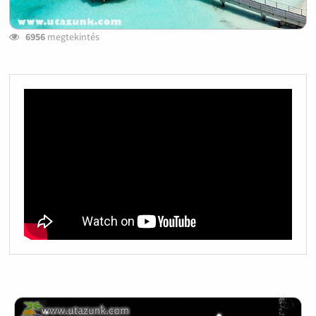
6956
megtekintés