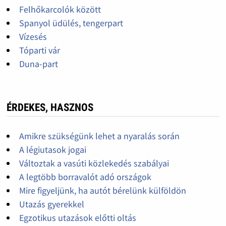
Felhőkarcolók között
Spanyol üdülés, tengerpart
Vízesés
Tóparti vár
Duna-part
ÉRDEKES, HASZNOS
Amikre szükségünk lehet a nyaralás során
A légiutasok jogai
Változtak a vasúti közlekedés szabályai
A legtöbb borravalót adó országok
Mire figyeljünk, ha autót bérelünk külföldön
Utazás gyerekkel
Egzotikus utazások előtti oltás