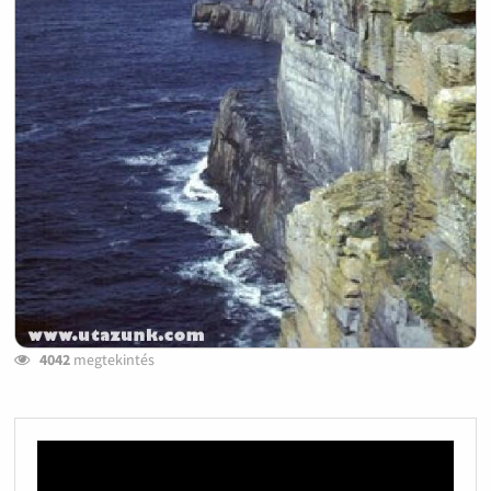
4042
megtekintés