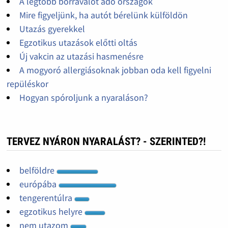
A legtöbb borravalót adó országok
Mire figyeljünk, ha autót bérelünk külföldön
Utazás gyerekkel
Egzotikus utazások előtti oltás
Új vakcin az utazási hasmenésre
A mogyoró allergiásoknak jobban oda kell figyelni
repüléskor
Hogyan spóroljunk a nyaraláson?
TERVEZ NYÁRON NYARALÁST? - SZERINTED?!
belföldre
európába
tengerentúlra
egzotikus helyre
nem utazom