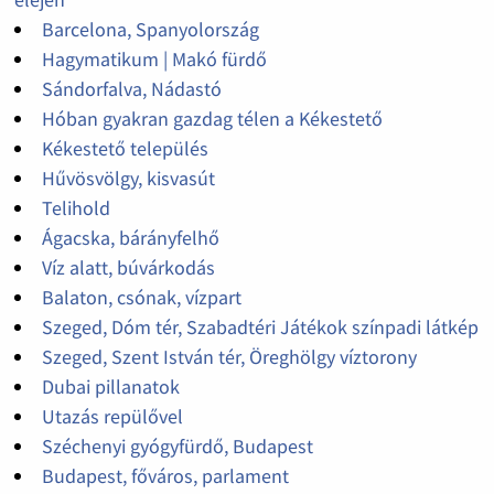
Barcelona, Spanyolország
Hagymatikum | Makó fürdő
Sándorfalva, Nádastó
Hóban gyakran gazdag télen a Kékestető
Kékestető település
Hűvösvölgy, kisvasút
Telihold
Ágacska, bárányfelhő
Víz alatt, búvárkodás
Balaton, csónak, vízpart
Szeged, Dóm tér, Szabadtéri Játékok színpadi látkép
Szeged, Szent István tér, Öreghölgy víztorony
Dubai pillanatok
Utazás repülővel
Széchenyi gyógyfürdő, Budapest
Budapest, főváros, parlament