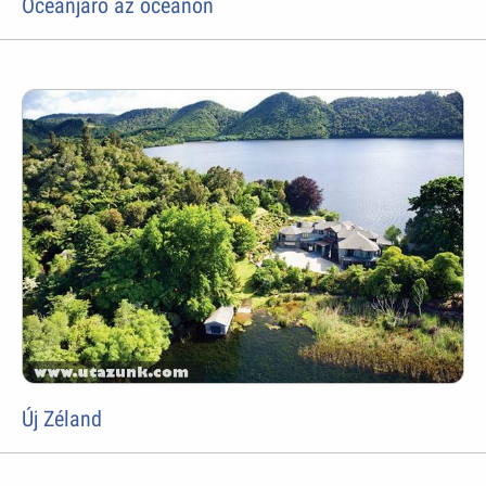
Óceánjáró az óceánon
Új Zéland