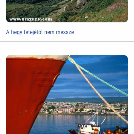
A hegy tetejétõl nem messze