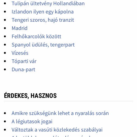
Tulipán ültetvény Hollandiában
Izlandon ilyen egy kápolna
Tengeri szoros, hajó tranzit
Madrid
Felhőkarcolók között
Spanyol üdülés, tengerpart
Vízesés
Tóparti vár
Duna-part
ÉRDEKES, HASZNOS
Amikre szükségünk lehet a nyaralás során
A légiutasok jogai
Változtak a vasúti közlekedés szabályai