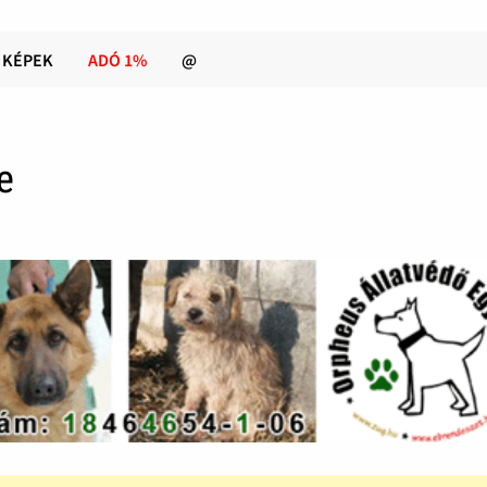
KÉPEK
ADÓ 1%
@
e