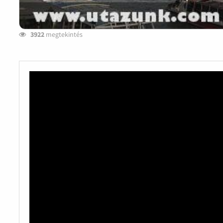
3922
megtekintés