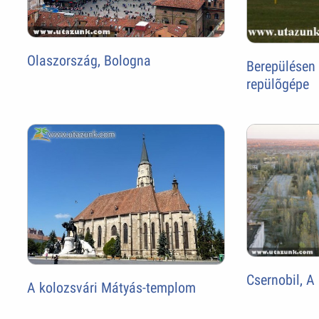
Olaszország, Bologna
Berepülésen
repülõgépe
Csernobil, A
A kolozsvári Mátyás-templom