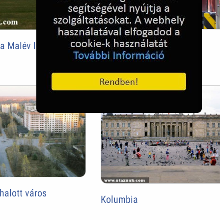
Lilafüred kisvasút
 a Malév legnagyobb
 halott város
Kolumbia