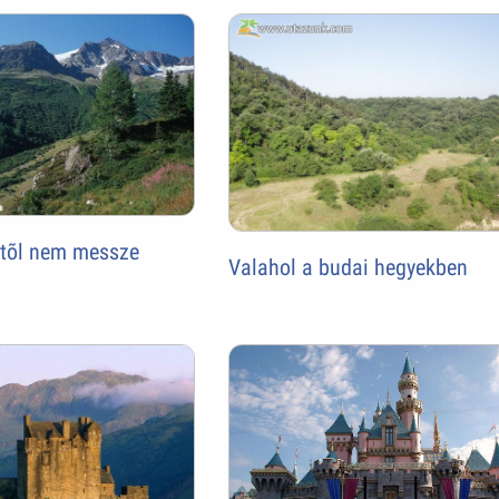
étõl nem messze
Valahol a budai hegyekben