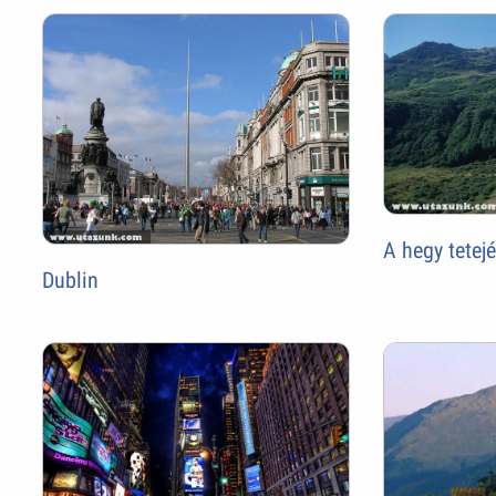
A hegy tetej
Dublin