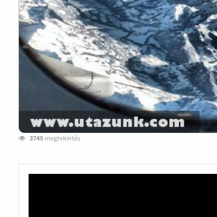
3745
megtekintés