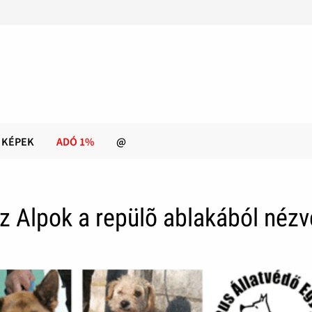
KÉPEK
ADÓ 1%
@
z Alpok a repülõ ablakából nézv