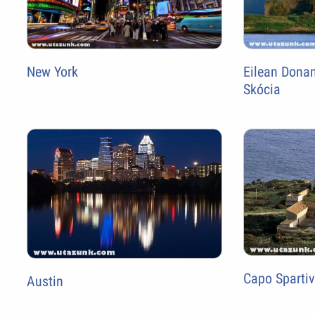
New York
Eilean Donan
Skócia
Capo Sparti
Austin