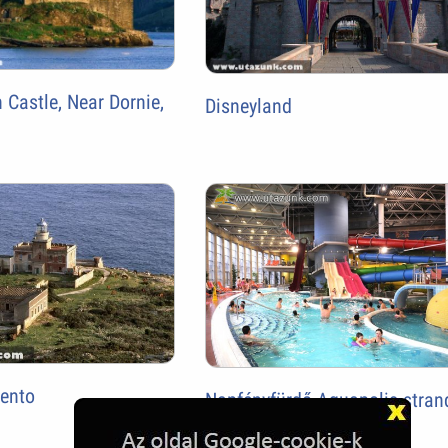
 Castle, Near Dornie,
Disneyland
vento
Napfényfürdő Aquapolis stran
Szegeden