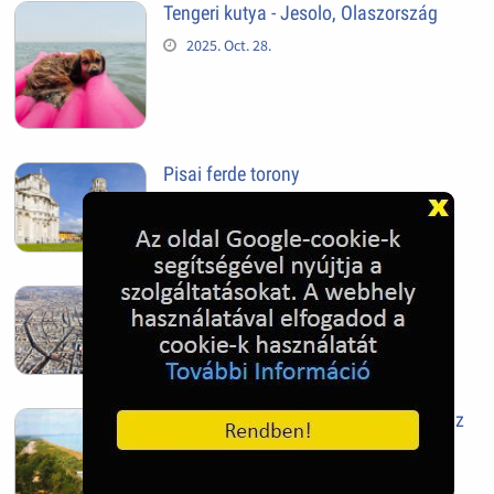
Tengeri kutya - Jesolo, Olaszország
2025. Oct. 28.
Pisai ferde torony
2025. Oct. 28.
Szeged
2025. Oct. 28.
Siófok, mielőtt beépült az Aranypart az
1970-es évek elején
2024. Nov. 17.