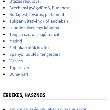
Utazás repülővel
Széchenyi gyógyfürdő, Budapest
Budapest, főváros, parlament
Tulipán ültetvény Hollandiában
Izlandon ilyen egy kápolna
Tengeri szoros, hajó tranzit
Madrid
Felhőkarcolók között
Spanyol üdülés, tengerpart
Vízesés
Tóparti vár
Duna-part
ÉRDEKES, HASZNOS
Amikre szükségünk lehet a nyaralás során