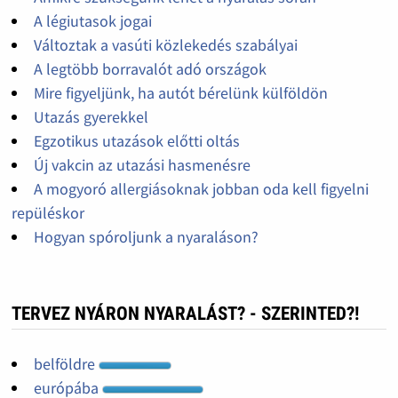
A légiutasok jogai
Változtak a vasúti közlekedés szabályai
A legtöbb borravalót adó országok
Mire figyeljünk, ha autót bérelünk külföldön
Utazás gyerekkel
Egzotikus utazások előtti oltás
Új vakcin az utazási hasmenésre
A mogyoró allergiásoknak jobban oda kell figyelni
repüléskor
Hogyan spóroljunk a nyaraláson?
TERVEZ NYÁRON NYARALÁST? - SZERINTED?!
belföldre
európába