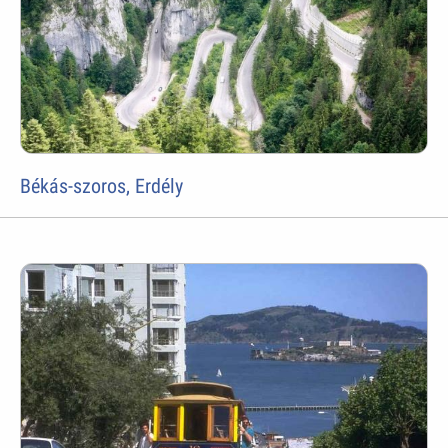
Békás-szoros, Erdély