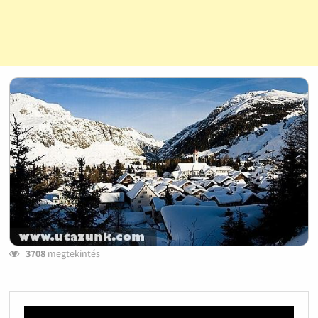
3708
megtekintés