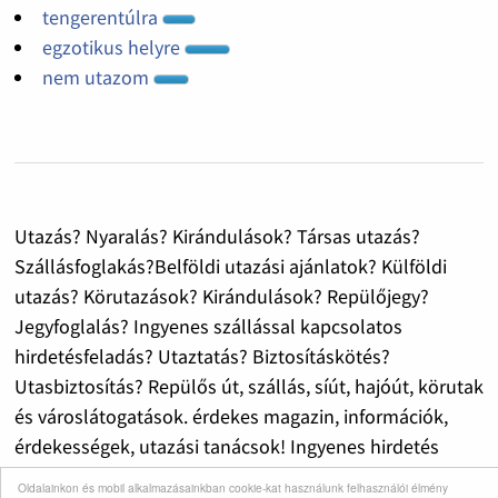
tengerentúlra
egzotikus helyre
nem utazom
Utazás? Nyaralás? Kirándulások? Társas utazás?
Szállásfoglakás?Belföldi utazási ajánlatok? Külföldi
utazás? Körutazások? Kirándulások? Repülőjegy?
Jegyfoglalás? Ingyenes szállással kapcsolatos
hirdetésfeladás? Utaztatás? Biztosításkötés?
Utasbiztosítás? Repülős út, szállás, síút, hajóút, körutak
és városlátogatások. érdekes magazin, információk,
érdekességek, utazási tanácsok! Ingyenes hirdetés
feladás, utazási kedvezmények, hasznos utazási
Oldalainkon és mobil alkalmazásainkban cookie-kat használunk felhasználói élmény