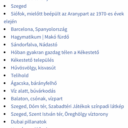
Szeged
Siófok, mielőtt beépült az Aranypart az 1970-es évek
elején
Barcelona, Spanyolország
Hagymatikum | Makó fürdő
Sándorfalva, Nádastó
Hóban gyakran gazdag télen a Kékestető
Kékestető település
Hűvösvölgy, kisvasút
Telihold
Ágacska, bárányfelhő
Víz alatt, búvárkodás
Balaton, csónak, vízpart
Szeged, Dóm tér, Szabadtéri Játékok színpadi látkép
Szeged, Szent István tér, Öreghölgy víztorony
Dubai pillanatok