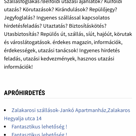
Szállásfoglakás?Belföldi utazási ajánlatok? Külföldi
utazás? Körutazások? Kirándulások? Repülőjegy?
Jegyfoglalás? Ingyenes szállással kapcsolatos
hirdetésfeladás? Utaztatás? Biztosításkötés?
Utasbiztosítás? Repülős út, szállás, síút, hajóút, körutak
és városlátogatások. érdekes magazin, információk,
érdekességek, utazási tanácsok! Ingyenes hirdetés
feladás, utazási kedvezmények, hasznos utazási
információk!
APRÓHIRDETÉS
Zalakarosi szállások-Jankó Apartmanház,Zalakaros
Hegyalja utca 14
Fantasztikus lehetőség !
Fantasztikus lehetőség !