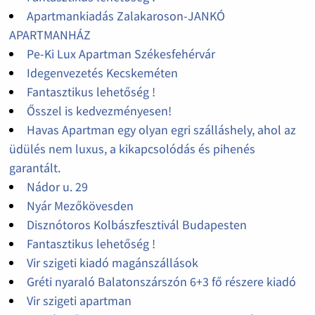
Apartmankiadás Zalakaroson-JANKÓ
APARTMANHÁZ
Pe-Ki Lux Apartman Székesfehérvár
Idegenvezetés Kecskeméten
Fantasztikus lehetőség !
Ősszel is kedvezményesen!
Havas Apartman egy olyan egri szálláshely, ahol az
üdülés nem luxus, a kikapcsolódás és pihenés
garantált.
Nádor u. 29
Nyár Mezőkövesden
Disznótoros Kolbászfesztivál Budapesten
Fantasztikus lehetőség !
Vir szigeti kiadó magánszállások
Gréti nyaraló Balatonszárszón 6+3 fő részere kiadó
Vir szigeti apartman