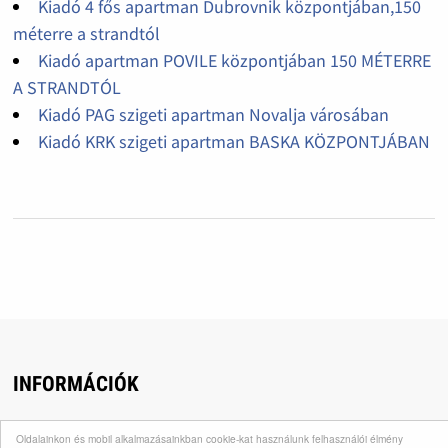
Kiadó 4 fős apartman Dubrovnik központjában,150
méterre a strandtól
Kiadó apartman POVILE központjában 150 MÉTERRE
A STRANDTÓL
Kiadó PAG szigeti apartman Novalja városában
Kiadó KRK szigeti apartman BASKA KÖZPONTJÁBAN
INFORMÁCIÓK
Utazás, pihenés, kikapcsolódás, ingyenes hirdetések,
Oldalainkon és mobil alkalmazásainkban cookie-kat használunk felhasználói élmény