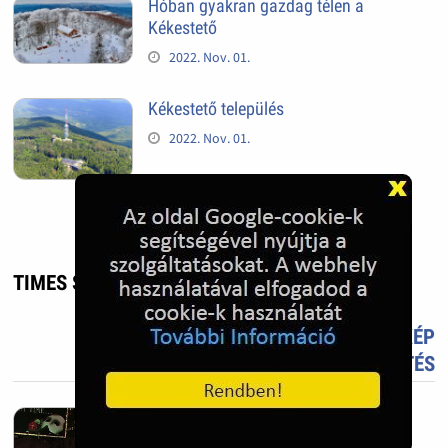
Hóban gyakran gazdag télen a
Kékestető
2022. Nov. 01.
Kékestető település
2022. Nov. 01.
TIMES SQUARE - UTAZÁS, ÉLMÉNY
TETSZIK?
TÖLTS FEL FOTÓT TE IS!
ÚJ KÉP
FELTÖLTÉS