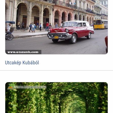
Utcakép Kubából