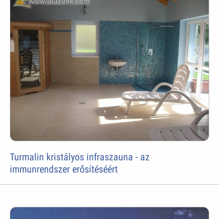
Turmalin kristályos infraszauna - az
immunrendszer erősítéséért