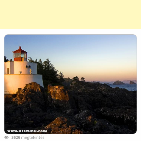
3626
megtekintés