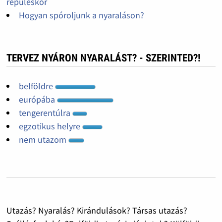
repüléskor
Hogyan spóroljunk a nyaraláson?
TERVEZ NYÁRON NYARALÁST? - SZERINTED?!
belföldre
európába
tengerentúlra
egzotikus helyre
nem utazom
Utazás? Nyaralás? Kirándulások? Társas utazás?