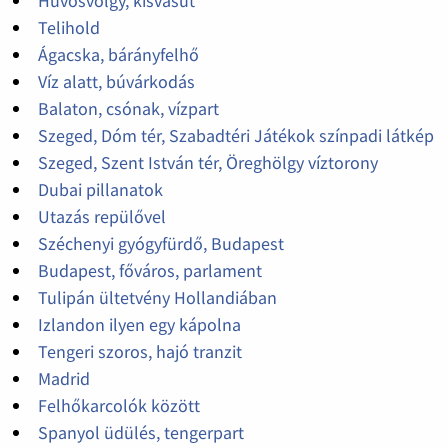
Hűvösvölgy, kisvasút
Telihold
Ágacska, bárányfelhő
Víz alatt, búvárkodás
Balaton, csónak, vízpart
Szeged, Dóm tér, Szabadtéri Játékok színpadi látkép
Szeged, Szent István tér, Öreghölgy víztorony
Dubai pillanatok
Utazás repülővel
Széchenyi gyógyfürdő, Budapest
Budapest, főváros, parlament
Tulipán ültetvény Hollandiában
Izlandon ilyen egy kápolna
Tengeri szoros, hajó tranzit
Madrid
Felhőkarcolók között
Spanyol üdülés, tengerpart