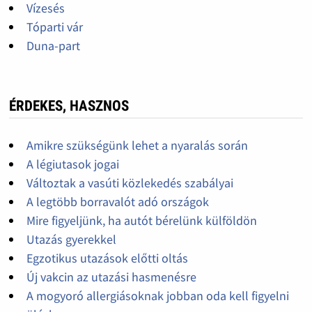
Vízesés
Tóparti vár
Duna-part
ÉRDEKES, HASZNOS
Amikre szükségünk lehet a nyaralás során
A légiutasok jogai
Változtak a vasúti közlekedés szabályai
A legtöbb borravalót adó országok
Mire figyeljünk, ha autót bérelünk külföldön
Utazás gyerekkel
Egzotikus utazások előtti oltás
Új vakcin az utazási hasmenésre
A mogyoró allergiásoknak jobban oda kell figyelni