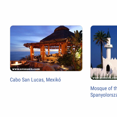
Cabo San Lucas, Mexikó
Mosque of th
Spanyolorsz