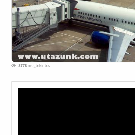
3778
megtekintés