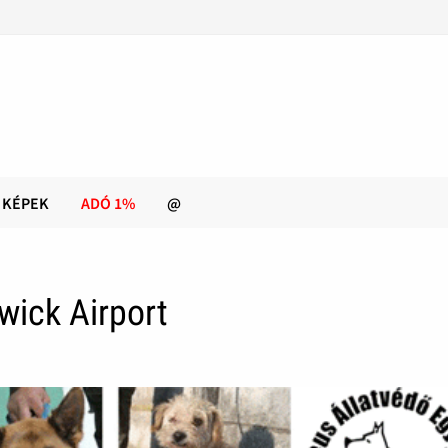
KÉPEK
ADÓ 1%
@
wick Airport