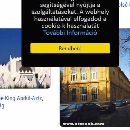
Az utolsó UV villamos, utolsó 
Budapesten
e King Abdul-Aziz,
ág