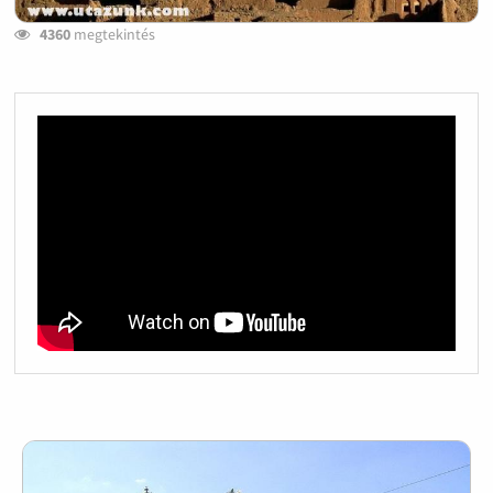
4360
megtekintés