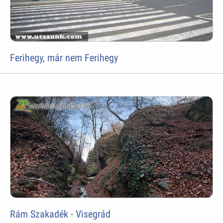
Ferihegy, már nem Ferihegy
Rám Szakadék - Visegrád