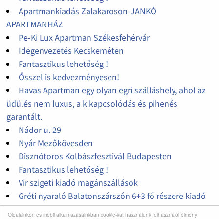
Apartmankiadás Zalakaroson-JANKÓ
APARTMANHÁZ
Pe-Ki Lux Apartman Székesfehérvár
Idegenvezetés Kecskeméten
Fantasztikus lehetőség !
Ősszel is kedvezményesen!
Havas Apartman egy olyan egri szálláshely, ahol az
üdülés nem luxus, a kikapcsolódás és pihenés
garantált.
Nádor u. 29
Nyár Mezőkövesden
Disznótoros Kolbászfesztivál Budapesten
Fantasztikus lehetőség !
Vir szigeti kiadó magánszállások
Gréti nyaraló Balatonszárszón 6+3 fő részere kiadó
Vir szigeti apartman
Oldalainkon és mobil alkalmazásainkban cookie-kat használunk felhasználói élmény