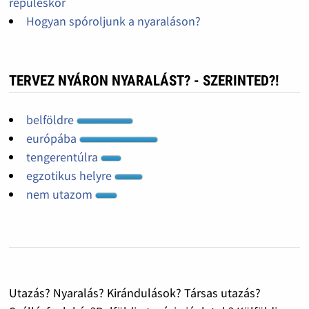
repüléskor
Hogyan spóroljunk a nyaraláson?
TERVEZ NYÁRON NYARALÁST? - SZERINTED?!
belföldre
európába
tengerentúlra
egzotikus helyre
nem utazom
Utazás? Nyaralás? Kirándulások? Társas utazás?