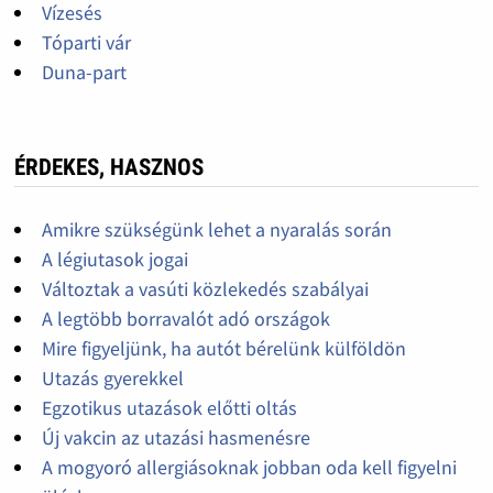
Vízesés
Tóparti vár
Duna-part
ÉRDEKES, HASZNOS
Amikre szükségünk lehet a nyaralás során
A légiutasok jogai
Változtak a vasúti közlekedés szabályai
A legtöbb borravalót adó országok
Mire figyeljünk, ha autót bérelünk külföldön
Utazás gyerekkel
Egzotikus utazások előtti oltás
Új vakcin az utazási hasmenésre
A mogyoró allergiásoknak jobban oda kell figyelni