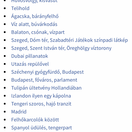
Hűvösvölgy, kisvasút
Telihold
Ágacska, bárányfelhő
Víz alatt, búvárkodás
Balaton, csónak, vízpart
Szeged, Dóm tér, Szabadtéri Játékok színpadi látkép
Szeged, Szent István tér, Öreghölgy víztorony
Dubai pillanatok
Utazás repülővel
Széchenyi gyógyfürdő, Budapest
Budapest, főváros, parlament
Tulipán ültetvény Hollandiában
Izlandon ilyen egy kápolna
Tengeri szoros, hajó tranzit
Madrid
Felhőkarcolók között
Spanyol üdülés, tengerpart