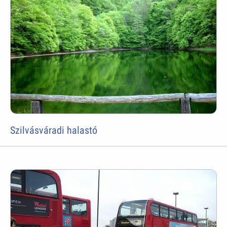
Szilvásváradi halastó