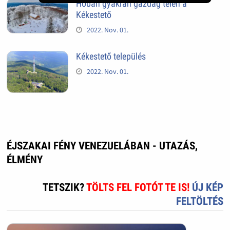
Hóban gyakran gazdag télen a
Kékestető
2022. Nov. 01.
Kékestető település
2022. Nov. 01.
ÉJSZAKAI FÉNY VENEZUELÁBAN - UTAZÁS,
ÉLMÉNY
TETSZIK?
TÖLTS FEL FOTÓT TE IS!
ÚJ KÉP
FELTÖLTÉS