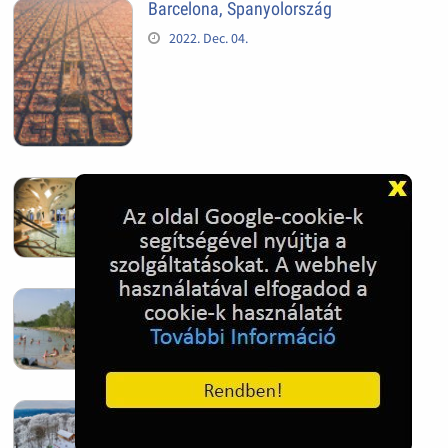
Barcelona, Spanyolország
2022. Dec. 04.
Hagymatikum | Makó fürdő
2022. Nov. 01.
Sándorfalva, Nádastó
2022. Nov. 01.
Hóban gyakran gazdag télen a
Kékestető