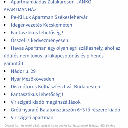
Apartmankiadás Zalakaroson-JANKÓ
APARTMANHÁZ
Pe-Ki Lux Apartman Székesfehérvár
Idegenvezetés Kecskeméten
Fantasztikus lehetőség !
Ősszel is kedvezményesen!
Havas Apartman egy olyan egri szálláshely, ahol az
üdülés nem luxus, a kikapcsolódás és pihenés
garantált.
Nádor u. 29
Nyár Mezőkövesden
Disznótoros Kolbászfesztivál Budapesten
Fantasztikus lehetőség !
Vir szigeti kiadó magánszállások
Gréti nyaraló Balatonszárszón 6+3 fő részere kiadó
Vir szigeti apartman
Kiadó 4 fős apartman Dubrovnik központjában,150
Oldalainkon és mobil alkalmazásainkban cookie-kat használunk felhasználói élmény