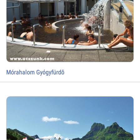
Mórahalom Gyógyfürdõ