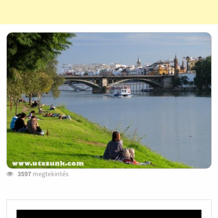
3597
megtekintés