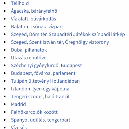
Telihold
Ágacska, bárányfelhő
Víz alatt, búvárkodás
Balaton, csónak, vízpart
Szeged, Dóm tér, Szabadtéri Játékok színpadi látkép
Szeged, Szent István tér, Öreghölgy víztorony
Dubai pillanatok
Utazás repülővel
Széchenyi gyógyfürdő, Budapest
Budapest, főváros, parlament
Tulipán ültetvény Hollandiában
Izlandon ilyen egy kápolna
Tengeri szoros, hajó tranzit
Madrid
Felhőkarcolók között
Spanyol üdülés, tengerpart
Vízesés