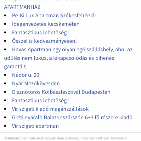
APARTMANHÁZ
Pe-Ki Lux Apartman Székesfehérvár
Idegenvezetés Kecskeméten
Fantasztikus lehetőség !
Ősszel is kedvezményesen!
Havas Apartman egy olyan egri szálláshely, ahol az
üdülés nem luxus, a kikapcsolódás és pihenés
garantált.
Nádor u. 29
Nyár Mezőkövesden
Disznótoros Kolbászfesztivál Budapesten
Fantasztikus lehetőség !
Vir szigeti kiadó magánszállások
Gréti nyaraló Balatonszárszón 6+3 fő részere kiadó
Vir szigeti apartman
Kiadó 4 fős apartman Dubrovnik központjában,150
Oldalainkon és mobil alkalmazásainkban cookie-kat használunk felhasználói élmény