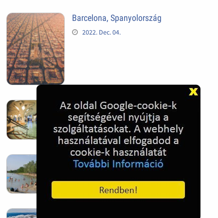
Barcelona, Spanyolország
2022. Dec. 04.
Hagymatikum | Makó fürdő
2022. Nov. 01.
Sándorfalva, Nádastó
2022. Nov. 01.
Hóban gyakran gazdag télen a