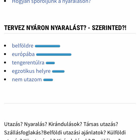
Hogyan spóroljunk a nyaraláson?
TERVEZ NYÁRON NYARALÁST? - SZERINTED?!
belföldre
európába
tengerentúlra
egzotikus helyre
nem utazom
Utazás? Nyaralás? Kirándulások? Társas utazás?
Szállásfoglakás?Belföldi utazási ajánlatok? Külföldi