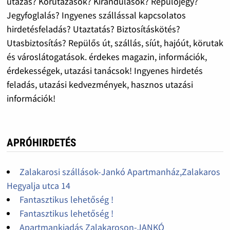
utazás? Körutazások? Kirándulások? Repülőjegy?
Jegyfoglalás? Ingyenes szállással kapcsolatos
hirdetésfeladás? Utaztatás? Biztosításkötés?
Utasbiztosítás? Repülős út, szállás, síút, hajóút, körutak
és városlátogatások. érdekes magazin, információk,
érdekességek, utazási tanácsok! Ingyenes hirdetés
feladás, utazási kedvezmények, hasznos utazási
információk!
APRÓHIRDETÉS
Zalakarosi szállások-Jankó Apartmanház,Zalakaros
Hegyalja utca 14
Fantasztikus lehetőség !
Fantasztikus lehetőség !
Apartmankiadás Zalakaroson-JANKÓ