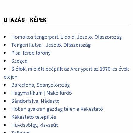
UTAZÁS - KÉPEK
Homokos tengerpart, Lido di Jesolo, Olaszország
Tengeri kutya - Jesolo, Olaszország
Pisai ferde torony
Szeged
Siófok, mielőtt beépült az Aranypart az 1970-es évek
elején
Barcelona, Spanyolország
Hagymatikum | Makó fürdő
Sándorfalva, Nádastó
Hóban gyakran gazdag télen a Kékestető
Kékestető település
Hűvösvölgy, kisvasút
Telihold