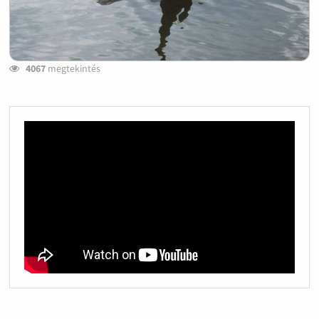
4067
megtekintés