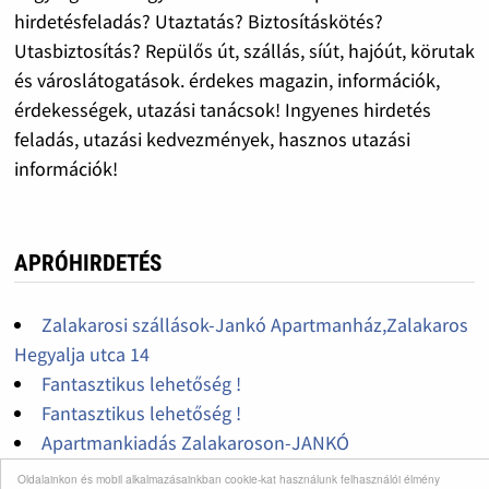
hirdetésfeladás? Utaztatás? Biztosításkötés?
Utasbiztosítás? Repülős út, szállás, síút, hajóút, körutak
és városlátogatások. érdekes magazin, információk,
érdekességek, utazási tanácsok! Ingyenes hirdetés
feladás, utazási kedvezmények, hasznos utazási
információk!
APRÓHIRDETÉS
Zalakarosi szállások-Jankó Apartmanház,Zalakaros
Hegyalja utca 14
Fantasztikus lehetőség !
Fantasztikus lehetőség !
Apartmankiadás Zalakaroson-JANKÓ
APARTMANHÁZ
Oldalainkon és mobil alkalmazásainkban cookie-kat használunk felhasználói élmény