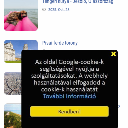
Tengeri kutya - Jesolo, Olaszország
2025. Oct. 28.
Pisai ferde torony
2025. Oct. 28.
Szeged
2025. Oct. 28.
Siófok, mielőtt beépült az Aranypart az
1970-es évek elején
2024. Nov. 17.