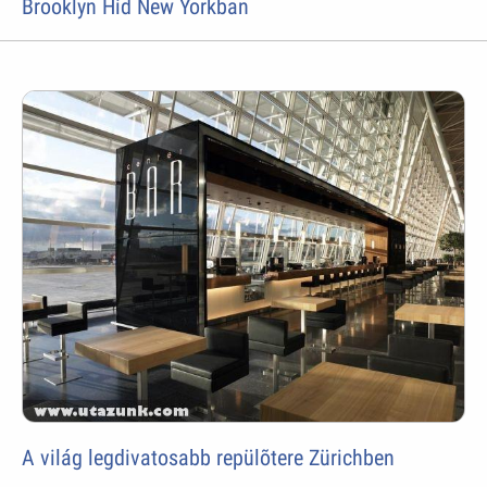
Brooklyn Híd New Yorkban
A világ legdivatosabb repülõtere Zürichben