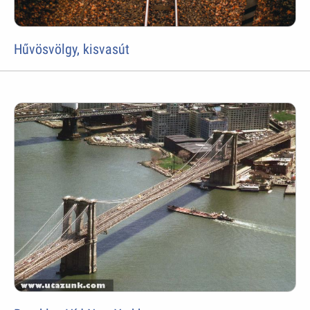
Hűvösvölgy, kisvasút