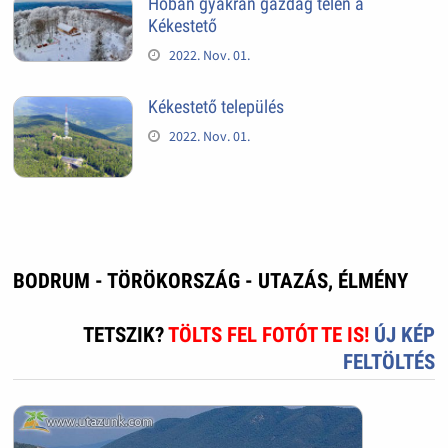
Hóban gyakran gazdag télen a
Kékestető
2022. Nov. 01.
Kékestető település
2022. Nov. 01.
BODRUM - TÖRÖKORSZÁG - UTAZÁS, ÉLMÉNY
TETSZIK?
TÖLTS FEL FOTÓT TE IS!
ÚJ KÉP
FELTÖLTÉS