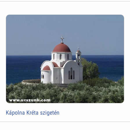
Kápolna Kréta szigetén