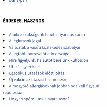
Duna-part
ÉRDEKES, HASZNOS
Amikre szükségünk lehet a nyaralás során
A légiutasok jogai
Változtak a vasúti közlekedés szabályai
A legtöbb borravalót adó országok
Mire figyeljünk, ha autót bérelünk külföldön
Utazás gyerekkel
Egzotikus utazások előtti oltás
Új vakcin az utazási hasmenésre
A mogyoró allergiásoknak jobban oda kell figyelni
repüléskor
Hogyan spóroljunk a nyaraláson?