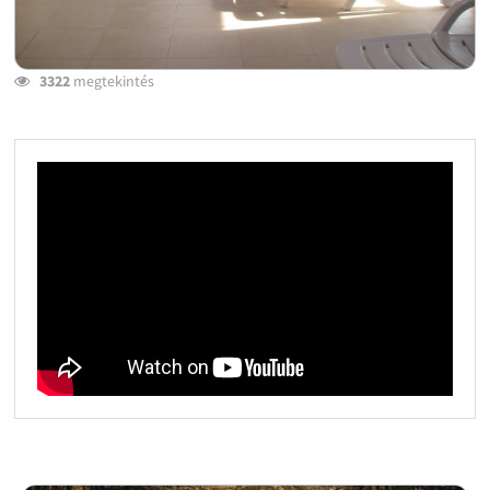
3322
megtekintés